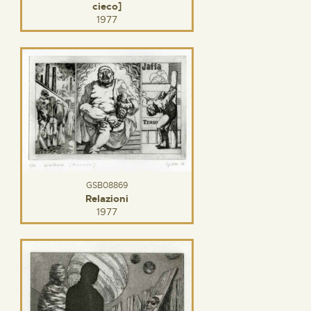
cieco]
1977
GSB08869
Relazioni
1977