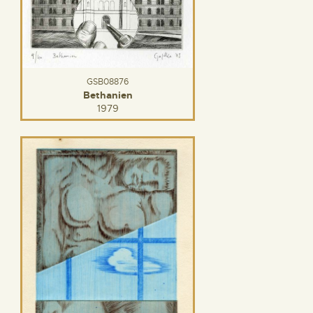
GSB08876
Bethanien
1979