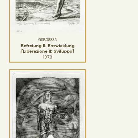
GSB08835
Befreiung II: Entwicklung
[Liberazione II: Sviluppo]
1978