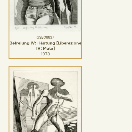
GSB08837
Befreiung IV: Häutung [Liberazione
IV: Muta]
1978