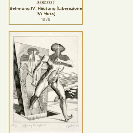
GSB08837
Befreiung IV: Häutung [Liberazione
IV: Muta]
1978