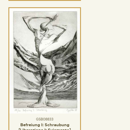
GSB08833
Befreiung I: Schraubung
[Liberazione I: Sviamento]