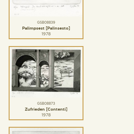
GSB08839
Palimpsest [Palinsesto]
1978
GSB08873
Zufrieden [Contenti]
1978