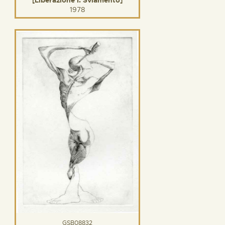
1978
GSB08832