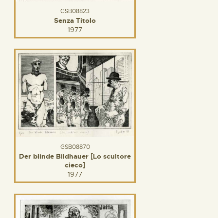
GSB08823
Senza Titolo
1977
GSB08870
Der blinde Bildhauer [Lo scultore
cieco]
1977