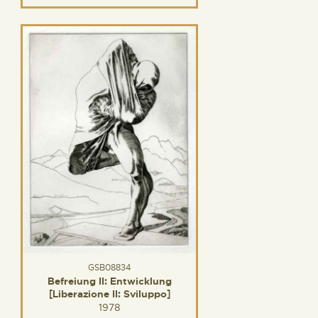
GSB08834
Befreiung II: Entwicklung
[Liberazione II: Sviluppo]
1978