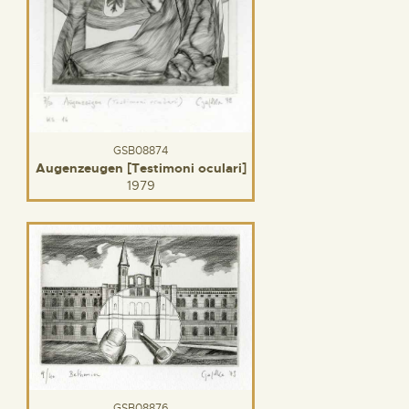
GSB08874
Augenzeugen [Testimoni oculari]
1979
GSB08876