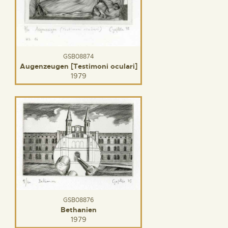
GSB08874
Augenzeugen [Testimoni oculari]
1979
GSB08876
Bethanien
1979