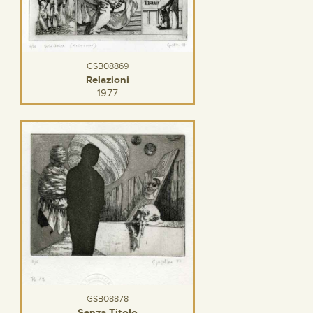
GSB08869
Relazioni
1977
GSB08878
Senza Titolo