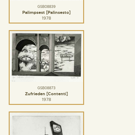
GSB08839
Palimpsest [Palinsesto]
1978
GSB08873
Zufrieden [Contenti]
1978