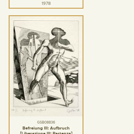
1978
GSB08836
Befreiung III: Aufbruch
[Liberazione III: Partenza]