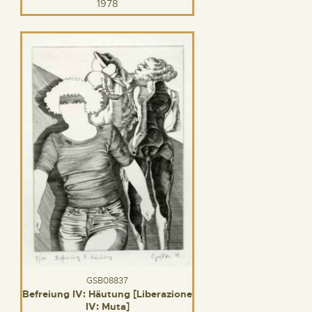
1978
GSB08837
Befreiung IV: Häutung [Liberazione
IV: Muta]