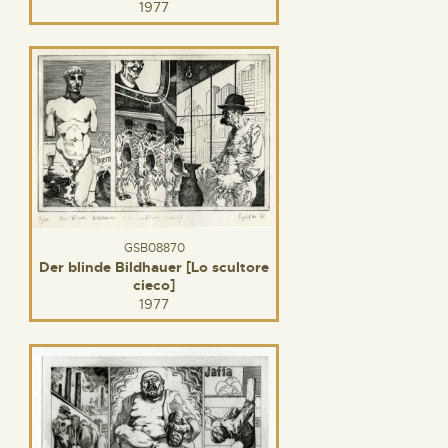
1977
GSB08870
Der blinde Bildhauer [Lo scultore
cieco]
1977