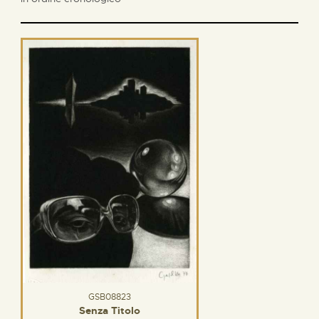
GSB08823
Senza Titolo