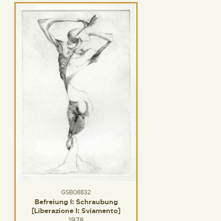
GSB08832
Befreiung I: Schraubung
[Liberazione I: Sviamento]
1978