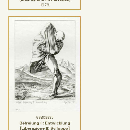
1978
GSB08835
Befreiung II: Entwicklung
[Liberazione II: Sviluppo]