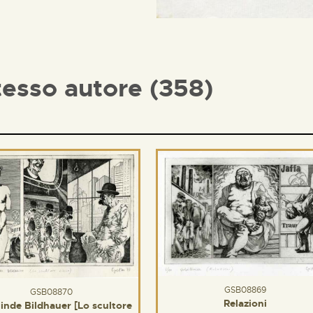
tesso autore (358)
GSB08869
GSB08870
Relazioni
linde Bildhauer [Lo scultore