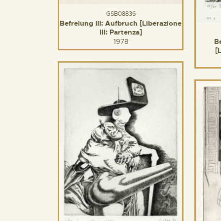
GSB08836
Befreiung III: Aufbruch [Liberazione
III: Partenza]
1978
B
[