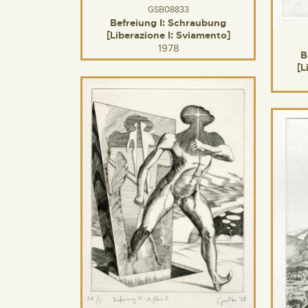
GSB08833
Befreiung I: Schraubung
[Liberazione I: Sviamento]
1978
B
[L