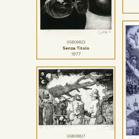
GSB08823
Senza Titolo
1977
GSB08827