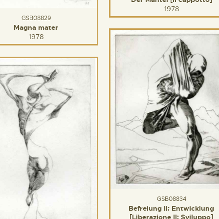
1978
GSB08829
Magna mater
1978
GSB08834
Befreiung II: Entwicklung
[Liberazione II: Sviluppo]