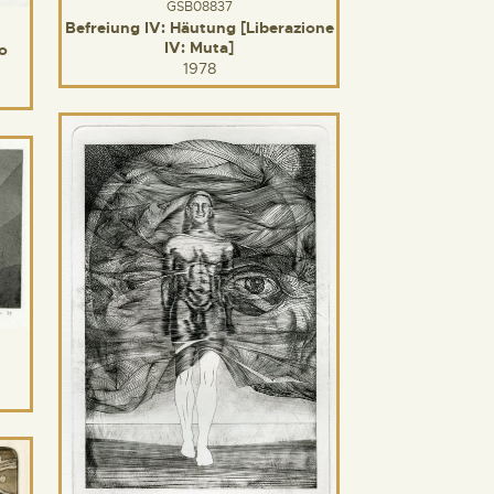
GSB08837
Befreiung IV: Häutung [Liberazione
IV: Muta]
io
1978