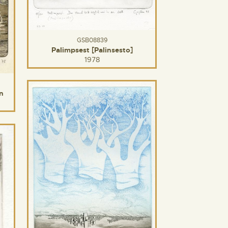
GSB08839
Palimpsest [Palinsesto]
1978
n