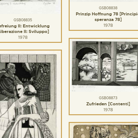
GSB08838
Prinzip Hoffnung 78 [Princip
speranza 78]
GSB08835
1978
efreiung II: Entwicklung
Liberazione II: Sviluppo]
1978
GSB08873
Zufrieden [Contenti]
1978