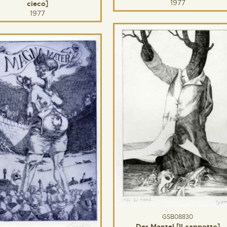
1977
cieco]
1977
GSB08830
Der Mantel [Il cappotto]