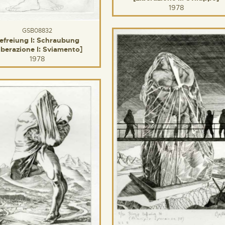
1978
GSB08832
efreiung I: Schraubung
iberazione I: Sviamento]
1978