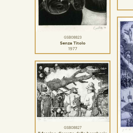
GSB08823
Senza Titolo
1977
GSB08827