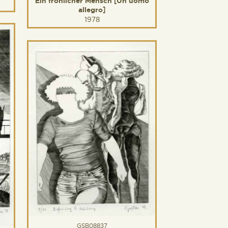
Ein fröhlicher Mensch [Un uomo
allegro]
1978
GSB08837