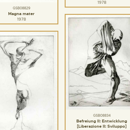
1978
GSB08829
Magna mater
1978
GSB08834
Befreiung II: Entwicklung
[Liberazione II: Sviluppo]