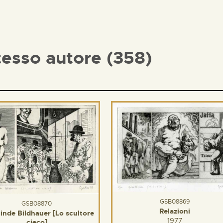
tesso autore (358)
GSB08869
GSB08870
Relazioni
linde Bildhauer [Lo scultore
1977
cieco]