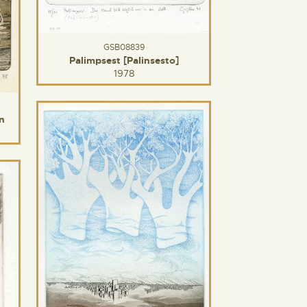
GSB08839
Palimpsest [Palinsesto]
1978
n