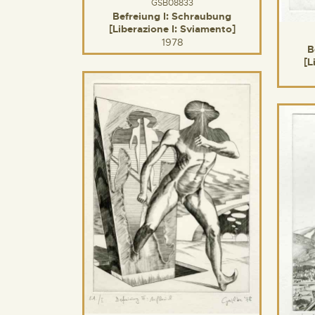
GSB08833
Befreiung I: Schraubung
[Liberazione I: Sviamento]
1978
B
[L