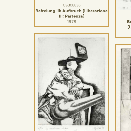
GSB08836
Befreiung III: Aufbruch [Liberazione
III: Partenza]
1978
B
[