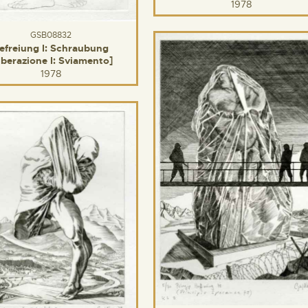
1978
GSB08832
efreiung I: Schraubung
iberazione I: Sviamento]
1978