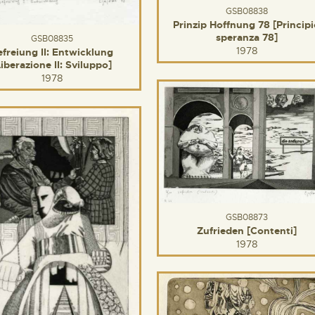
GSB08838
Prinzip Hoffnung 78 [Princip
speranza 78]
GSB08835
1978
efreiung II: Entwicklung
Liberazione II: Sviluppo]
1978
GSB08873
Zufrieden [Contenti]
1978