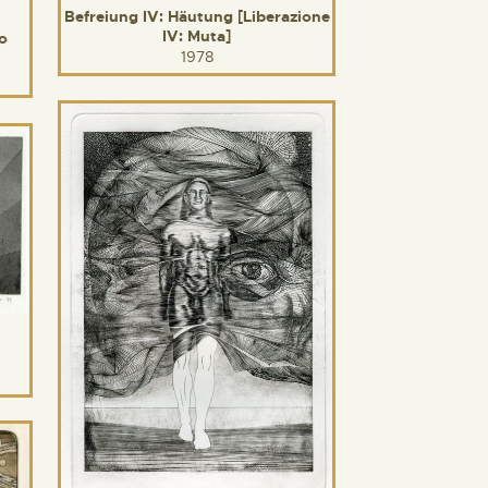
Befreiung IV: Häutung [Liberazione
IV: Muta]
io
1978