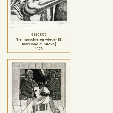
GSB08872
Sie marschieren wieder [E
marciano di nuovo]
1978