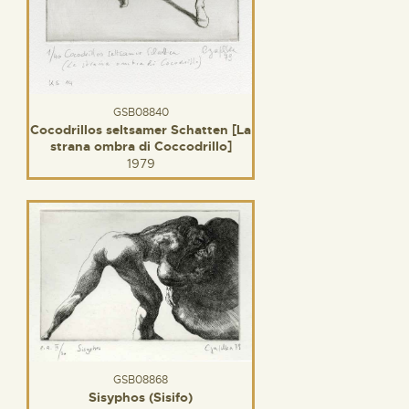
GSB08840
Cocodrillos seltsamer Schatten [La
strana ombra di Coccodrillo]
1979
GSB08868
Sisyphos (Sisifo)