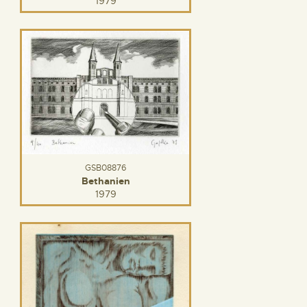
1979
GSB08876
Bethanien
1979