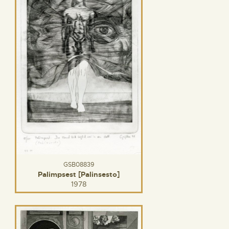
GSB08839
Palimpsest [Palinsesto]
1978