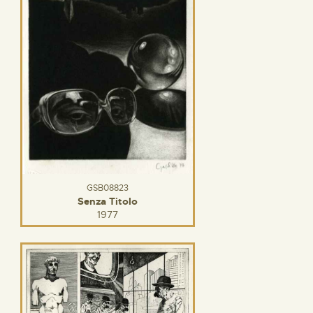
GSB08823
Senza Titolo
1977