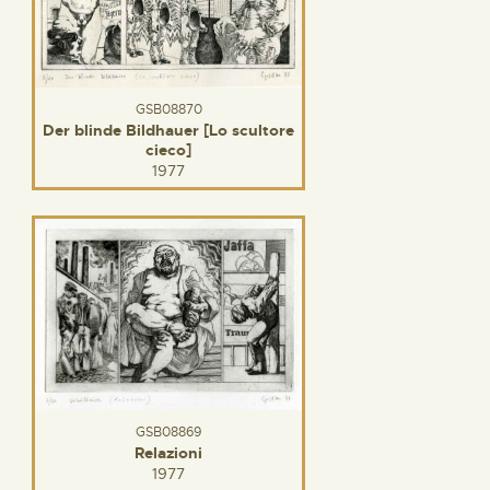
GSB08870
Der blinde Bildhauer [Lo scultore
cieco]
1977
GSB08869
Relazioni
1977