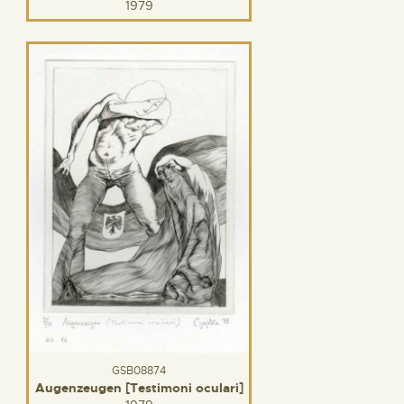
1979
GSB08874
Augenzeugen [Testimoni oculari]