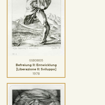
GSB08835
Befreiung II: Entwicklung
[Liberazione II: Sviluppo]
1978