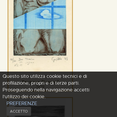
Questo sito utilizza cookie tecnici e di
GSB08881
Der traum [Il sogno]
profilazione, propri e di terze parti.
1979
Proseguendo nella navigazione accetti
l'utilizzo dei cookie.
PREFERENZE
ACCETTO