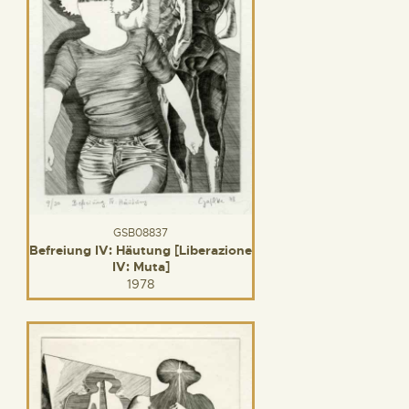
GSB08837
Befreiung IV: Häutung [Liberazione
IV: Muta]
1978