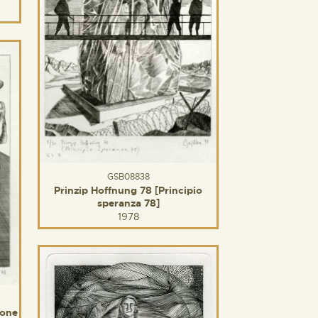
GSB08838
Prinzip Hoffnung 78 [Principio
speranza 78]
1978
ione