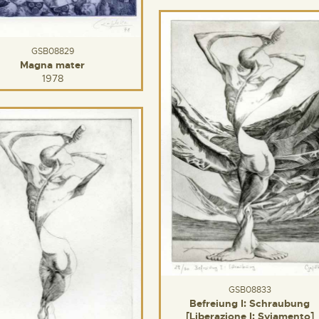
GSB08829
Magna mater
1978
GSB08833
Befreiung I: Schraubung
[Liberazione I: Sviamento]