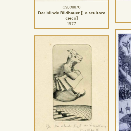
GSB08870
Der blinde Bildhauer [Lo scultore
cieco]
1977