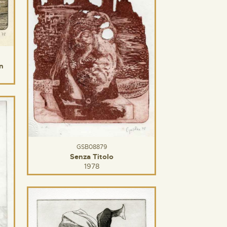
n
GSB08879
Senza Titolo
1978