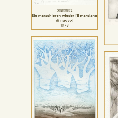
GSB08872
Sie marschieren wieder [E marciano
di nuovo]
1978