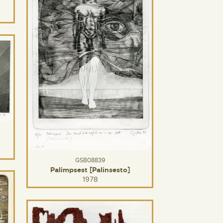
GSB08839
Palimpsest [Palinsesto]
1978