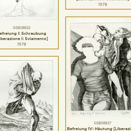
1978
GSB08832
efreiung I: Schraubung
iberazione I: Sviamento]
1978
GSB08837
Befreiung IV: Häutung [Liberaz