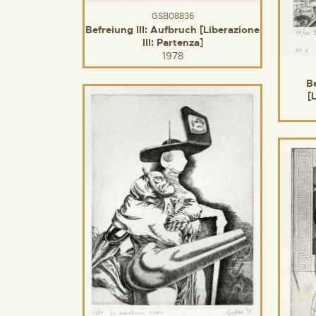
GSB08836
Befreiung III: Aufbruch [Liberazione
III: Partenza]
1978
B
[