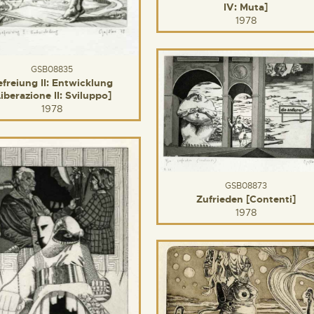
IV: Muta]
1978
GSB08835
efreiung II: Entwicklung
Liberazione II: Sviluppo]
1978
GSB08873
Zufrieden [Contenti]
1978