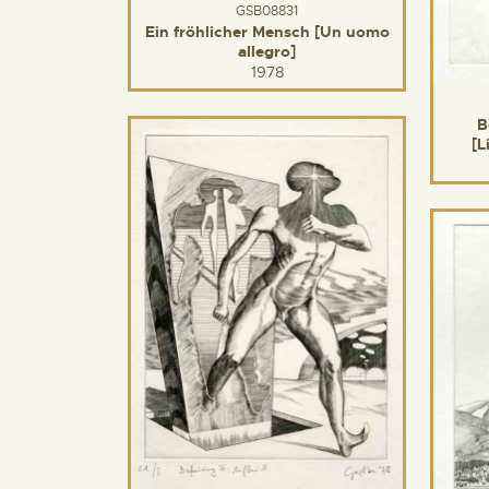
GSB08831
Ein fröhlicher Mensch [Un uomo
allegro]
1978
B
[L