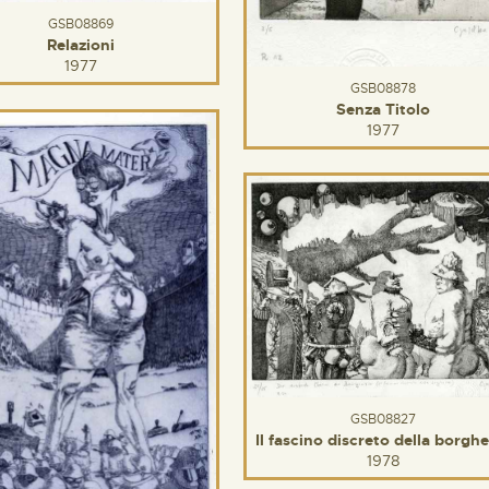
GSB08869
Relazioni
1977
GSB08878
Senza Titolo
1977
GSB08827
Il fascino discreto della borghe
1978