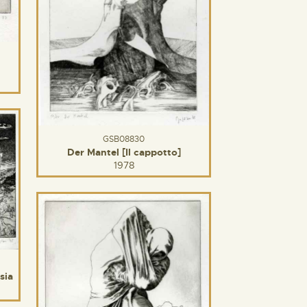
GSB08830
Der Mantel [Il cappotto]
1978
sia