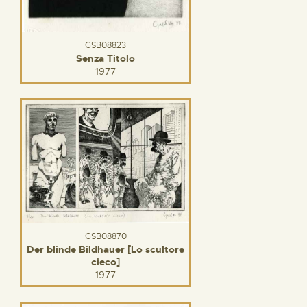
GSB08823
Senza Titolo
1977
GSB08870
Der blinde Bildhauer [Lo scultore
cieco]
1977