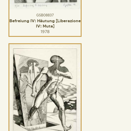
GSB08837
Befreiung IV: Häutung [Liberazione
IV: Muta]
1978