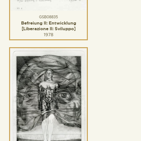
GSB08835
Befreiung II: Entwicklung
[Liberazione II: Sviluppo]
1978