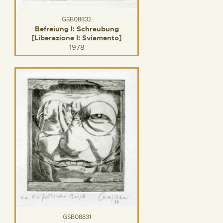
GSB08832
Befreiung I: Schraubung
[Liberazione I: Sviamento]
1978
GSB08831