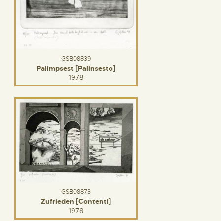
GSB08839
Palimpsest [Palinsesto]
1978
GSB08873
Zufrieden [Contenti]
1978