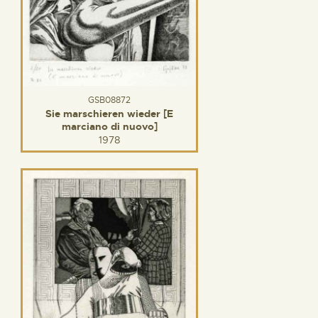
GSB08872
Sie marschieren wieder [E
marciano di nuovo]
1978