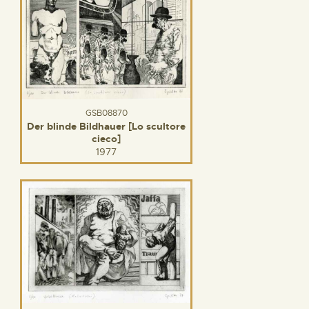
GSB08870
Der blinde Bildhauer [Lo scultore
cieco]
1977