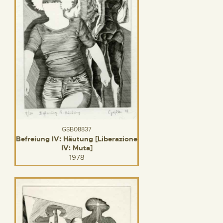
GSB08837
Befreiung IV: Häutung [Liberazione
IV: Muta]
1978