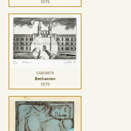
1979
GSB08876
Bethanien
1979