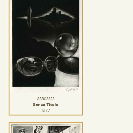
GSB08823
Senza Titolo
1977