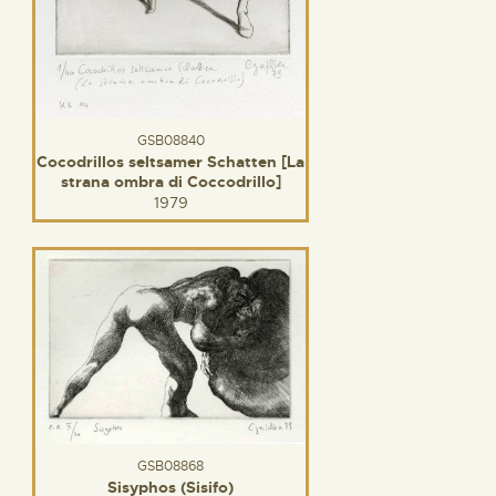
GSB08840
Cocodrillos seltsamer Schatten [La
strana ombra di Coccodrillo]
1979
GSB08868
Sisyphos (Sisifo)