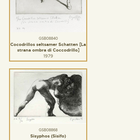
GSB08840
Cocodrillos seltsamer Schatten [La
strana ombra di Coccodrillo]
1979
GSB08868
Sisyphos (Sisifo)