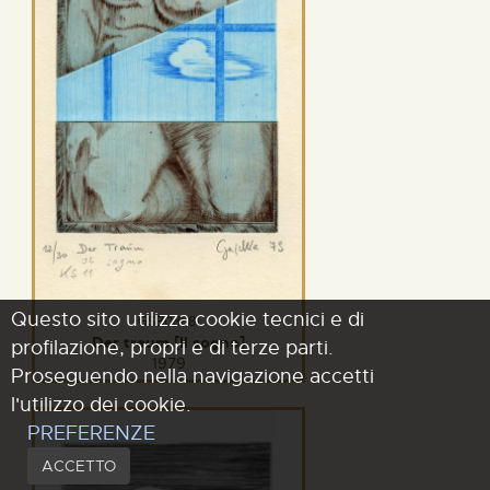
Questo sito utilizza cookie tecnici e di
GSB08881
Der traum [Il sogno]
profilazione, propri e di terze parti.
1979
Proseguendo nella navigazione accetti
l'utilizzo dei cookie.
PREFERENZE
ACCETTO