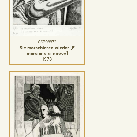
GSB08872
Sie marschieren wieder [E
marciano di nuovo]
1978