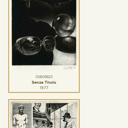
GSB08823
Senza Titolo
1977