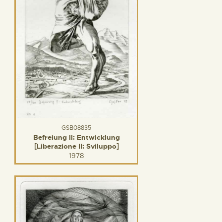
GSB08835
Befreiung II: Entwicklung
[Liberazione II: Sviluppo]
1978