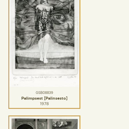
GSB08839
Palimpsest [Palinsesto]
1978