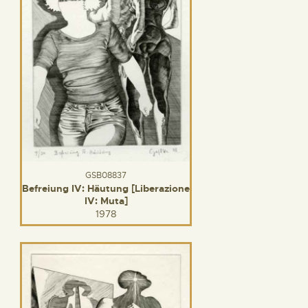
GSB08837
Befreiung IV: Häutung [Liberazione
IV: Muta]
1978