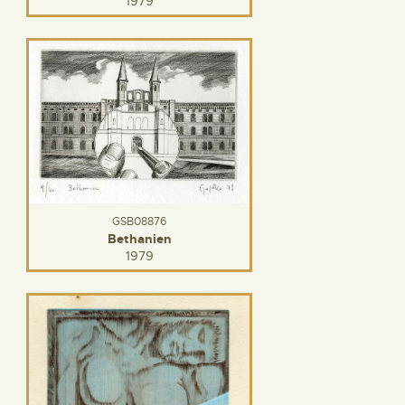
1979
GSB08876
Bethanien
1979