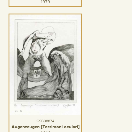
1979
GSB08874
Augenzeugen [Testimoni oculari]