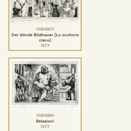
GSB08870
Der blinde Bildhauer [Lo scultore
cieco]
1977
GSB08869
Relazioni
1977