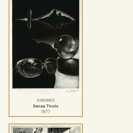
GSB08823
Senza Titolo
1977