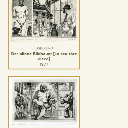
GSB08870
Der blinde Bildhauer [Lo scultore
cieco]
1977