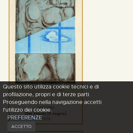
Questo sito utilizza cookie tecnici e di
profilazione, propri e di terze parti.
Proseguendo nella navigazione accetti
GSB08881
l'utilizzo dei cookie.
Der traum [Il sogno]
PREFERENZE
1979
ACCETTO