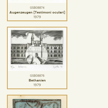
GSB08874
Augenzeugen [Testimoni oculari]
1979
GSB08876
Bethanien
1979