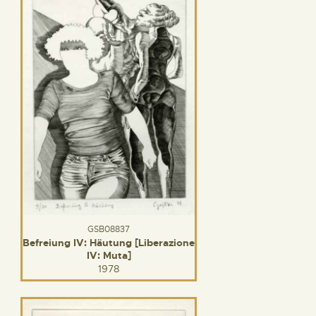
GSB08837
Befreiung IV: Häutung [Liberazione
IV: Muta]
1978