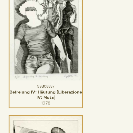
GSB08837
Befreiung IV: Häutung [Liberazione
IV: Muta]
1978