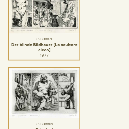
GSB08870
Der blinde Bildhauer [Lo scultore
cieco]
1977
GSB08869