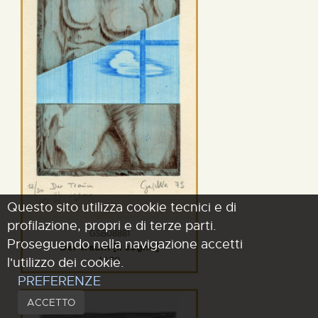
Questo sito utilizza cookie tecnici e di
profilazione, propri e di terze parti.
GSB08881
Proseguendo nella navigazione accetti
Der traum [Il sogno]
l'utilizzo dei cookie.
1979
PREFERENZE
ACCETTO