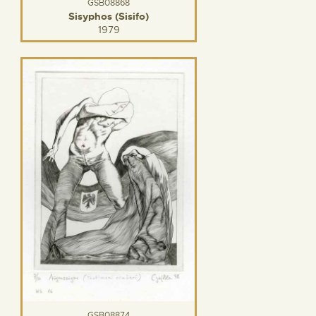
GSB08868
Sisyphos (Sisifo)
1979
GSB08874