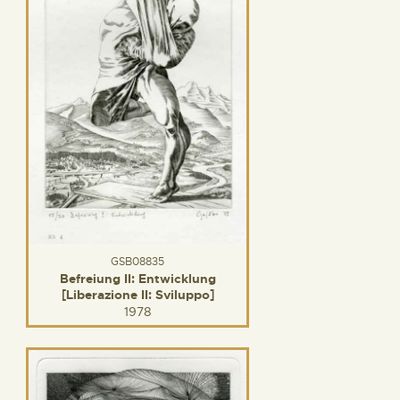
GSB08835
Befreiung II: Entwicklung
[Liberazione II: Sviluppo]
1978