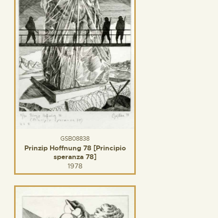
GSB08838
Prinzip Hoffnung 78 [Principio
speranza 78]
1978