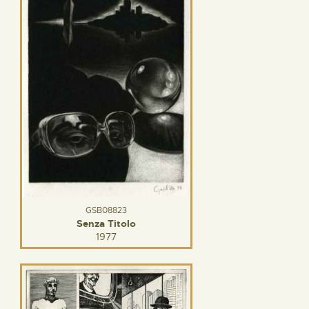
GSB08823
Senza Titolo
1977