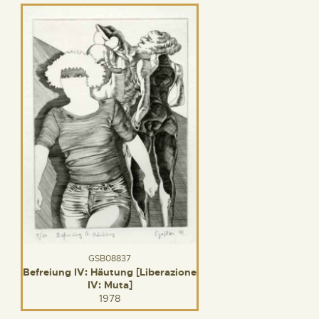
GSB08837
Befreiung IV: Häutung [Liberazione
IV: Muta]
1978