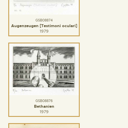
GSB08874
Augenzeugen [Testimoni oculari]
1979
GSB08876
Bethanien
1979