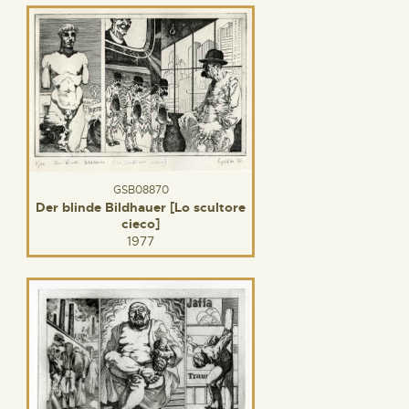
GSB08870
Der blinde Bildhauer [Lo scultore
cieco]
1977