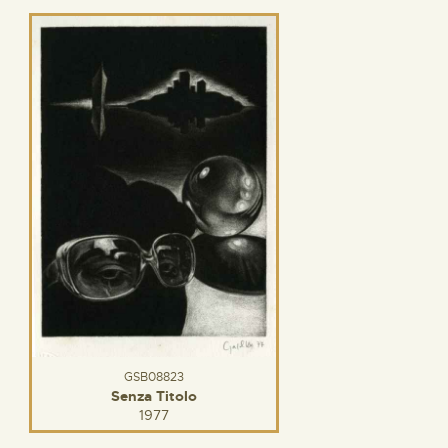
GSB08823
Senza Titolo
1977