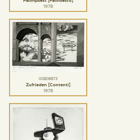
Palimpsest [Palinsesto]
1978
GSB08873
Zufrieden [Contenti]
1978