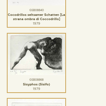
GSB08840
Cocodrillos seltsamer Schatten [La
strana ombra di Coccodrillo]
1979
GSB08868
Sisyphos (Sisifo)
1979