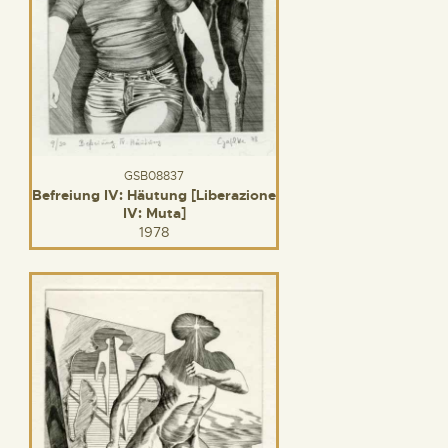
GSB08837
Befreiung IV: Häutung [Liberazione
IV: Muta]
1978