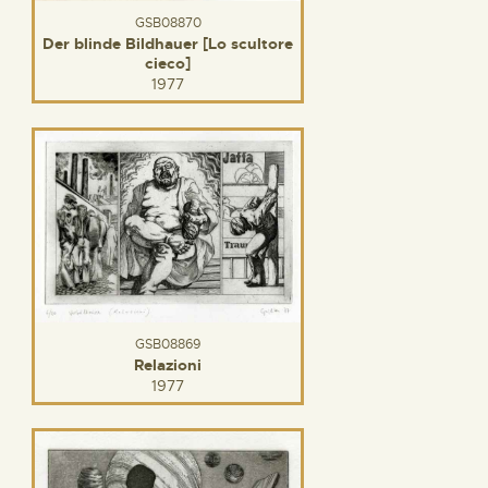
GSB08870
Der blinde Bildhauer [Lo scultore
cieco]
1977
GSB08869
Relazioni
1977