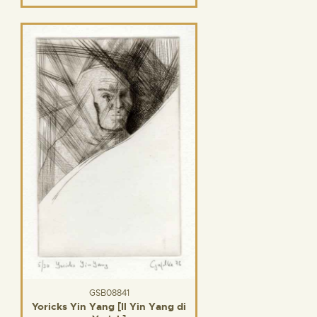
GSB08841
Yoricks Yin Yang [Il Yin Yang di