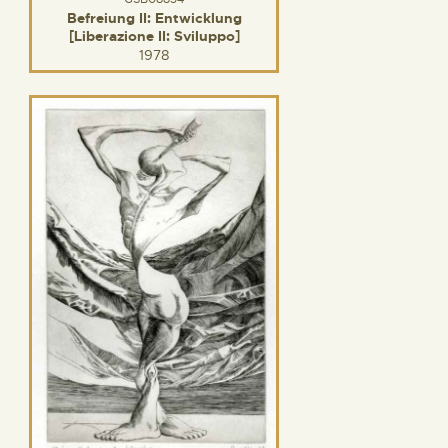
Befreiung II: Entwicklung
[Liberazione II: Sviluppo]
1978