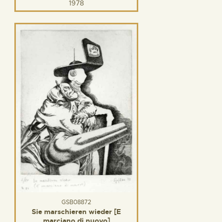
1978
GSB08872
Sie marschieren wieder [E
marciano di nuovo]