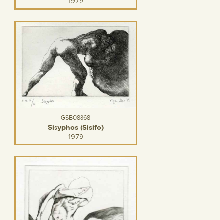
1979
GSB08868
Sisyphos (Sisifo)
1979