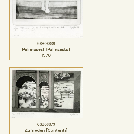
GSB08839
Palimpsest [Palinsesto]
1978
GSB08873
Zufrieden [Contenti]