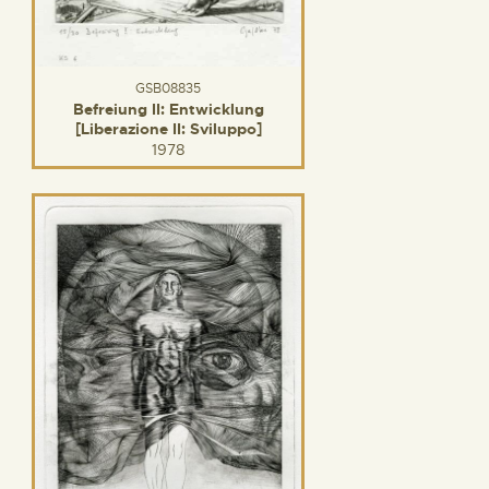
GSB08835
Befreiung II: Entwicklung
[Liberazione II: Sviluppo]
1978