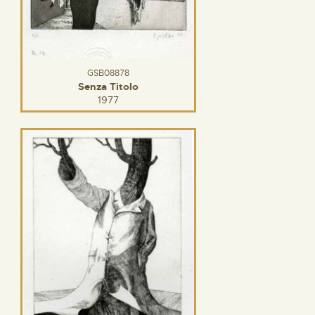
GSB08878
Senza Titolo
1977