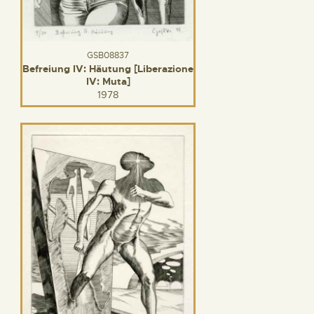
GSB08837
Befreiung IV: Häutung [Liberazione
IV: Muta]
1978