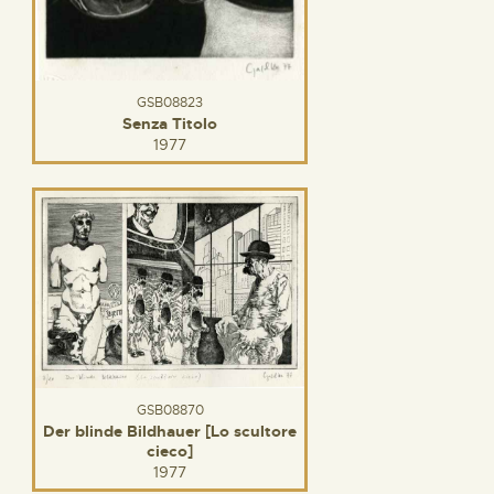
GSB08823
Senza Titolo
1977
GSB08870
Der blinde Bildhauer [Lo scultore
cieco]
1977