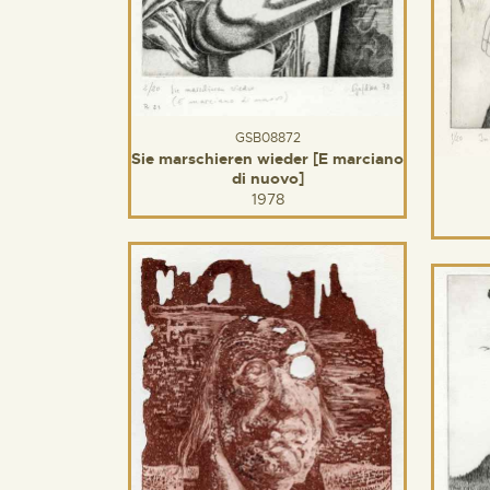
GSB08872
Sie marschieren wieder [E marciano
di nuovo]
1978