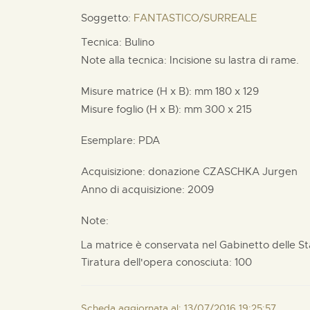
Soggetto:
FANTASTICO/SURREALE
Tecnica: Bulino
Note alla tecnica: Incisione su lastra di rame.
Misure matrice (H x B):
mm
180 x
129
Misure foglio (H x B):
mm
300 x
215
Esemplare: PDA
Acquisizione: donazione
CZASCHKA Jurgen
Anno di acquisizione: 2009
Note:
La matrice è conservata nel Gabinetto delle S
Tiratura dell'opera conosciuta: 100
Scheda aggiornata al: 13/07/2016 19:25:57