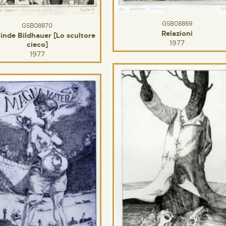
GSB08869
GSB08870
Relazioni
linde Bildhauer [Lo scultore
1977
cieco]
1977