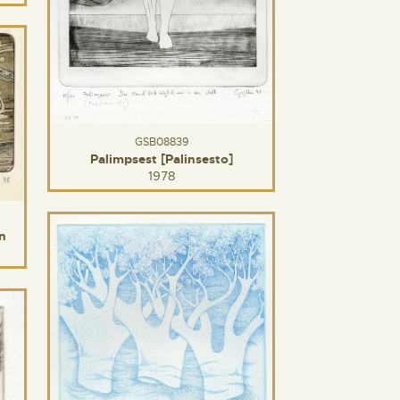
GSB08839
Palimpsest [Palinsesto]
1978
n