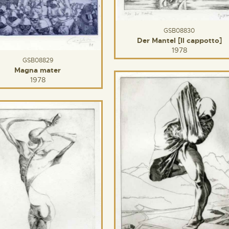
GSB08830
Der Mantel [Il cappotto]
1978
GSB08829
Magna mater
1978