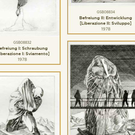
GSB08834
Befreiung II: Entwicklung
[Liberazione II: Sviluppo]
1978
GSB08832
efreiung I: Schraubung
iberazione I: Sviamento]
1978