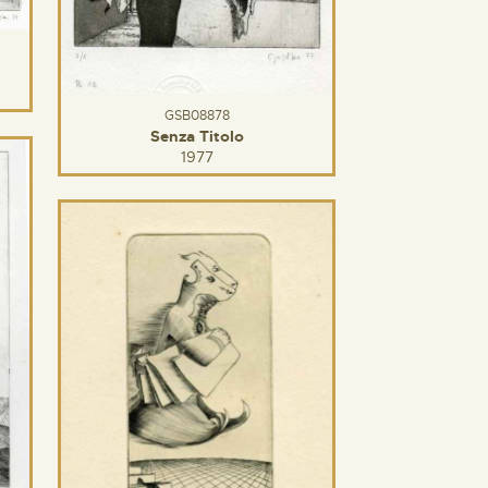
GSB08878
Senza Titolo
1977