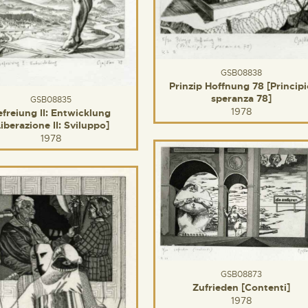
GSB08838
Prinzip Hoffnung 78 [Princip
speranza 78]
GSB08835
1978
efreiung II: Entwicklung
Liberazione II: Sviluppo]
1978
GSB08873
Zufrieden [Contenti]
1978