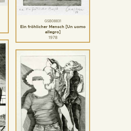
GSB08831
Ein fröhlicher Mensch [Un uomo
allegro]
1978