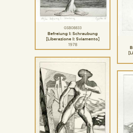
GSB08833
Befreiung I: Schraubung
[Liberazione I: Sviamento]
1978
B
[L