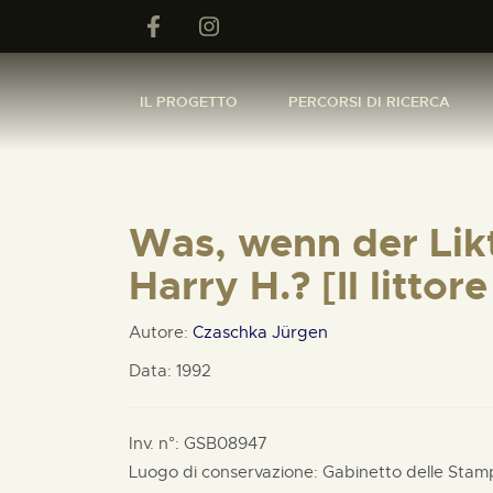
IL PROGETTO
PERCORSI DI RICERCA
Was, wenn der Likt
Harry H.? [Il litto
Autore:
Czaschka Jürgen
Data: 1992
Inv. n°: GSB08947
Luogo di conservazione: Gabinetto delle Stam