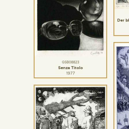
Der b
GSB08823
Senza Titolo
1977