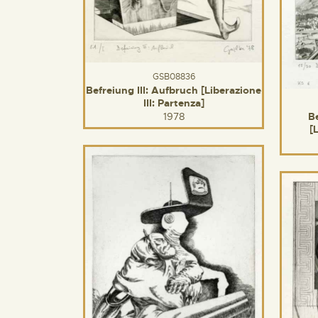
GSB08836
Befreiung III: Aufbruch [Liberazione
III: Partenza]
1978
B
[