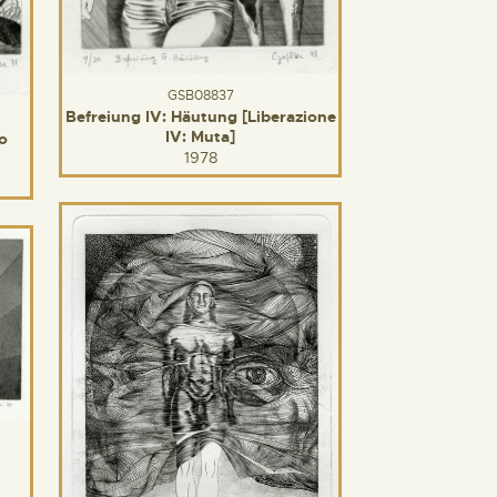
GSB08837
Befreiung IV: Häutung [Liberazione
IV: Muta]
io
1978