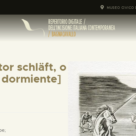
MUSEO CIVICO 
or schläft, o
re dormiente]
pe;