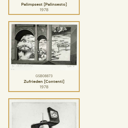
Palimpsest [Palinsesto]
1978
GSB08873
Zufrieden [Contenti]
1978