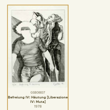
GSB08837
Befreiung IV: Häutung [Liberazione
IV: Muta]
1978