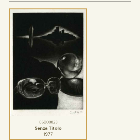
GSB08823
Senza Titolo
1977