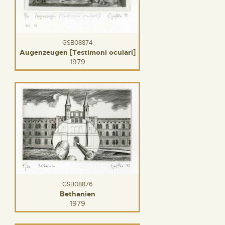
GSB08874
Augenzeugen [Testimoni oculari]
1979
GSB08876
Bethanien
1979