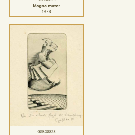
GSB08829
Magna mater
1978
GSB08828