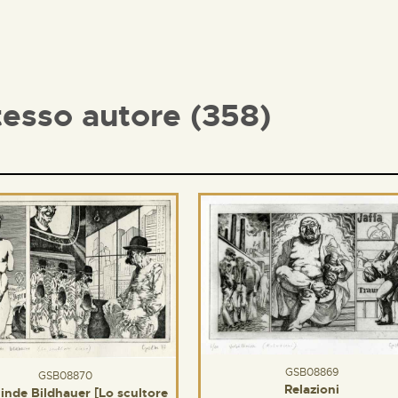
tesso autore (358)
GSB08869
GSB08870
Relazioni
linde Bildhauer [Lo scultore