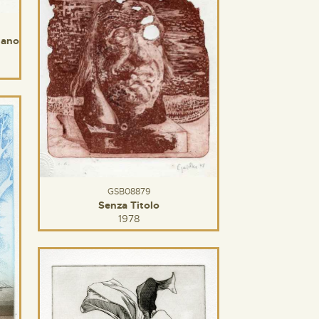
iano
GSB08879
Senza Titolo
1978