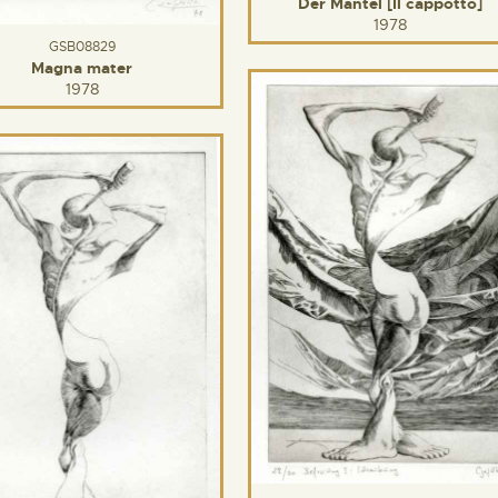
Der Mantel [Il cappotto]
1978
GSB08829
Magna mater
1978