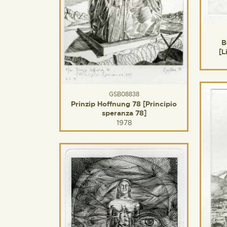
B
[L
GSB08838
Prinzip Hoffnung 78 [Principio
speranza 78]
1978