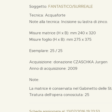
Soggetto:
FANTASTICO/SURREALE
Tecnica: Acquaforte
Note alla tecnica: Incisione su lastra di zinco.
Misure matrice (H x B):
mm
240 x
320
Misure foglio (H x B):
mm
275 x
375
Esemplare: 25 / 25
Acquisizione: donazione
CZASCHKA Jurgen
Anno di acquisizione: 2009
Note:
La matrice è conservata nel Gabinetto delle S
Tiratura dell'opera conosciuta: 25
Scheda aggiornata al: 13/07/2016 19:23:53