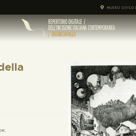
MUSEO CIVICO 
della
pe;