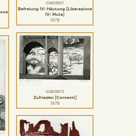
GSB08837
Befreiung IV: Häutung [Liberazione
ione
IV: Muta]
1978
GSB08873
Zufrieden [Contenti]
1978