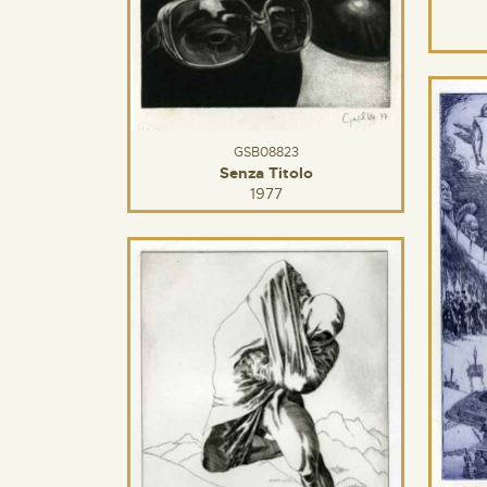
GSB08823
Senza Titolo
1977