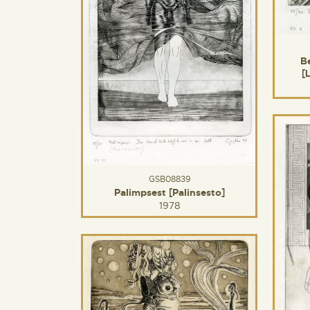
B
[
GSB08839
Palimpsest [Palinsesto]
1978