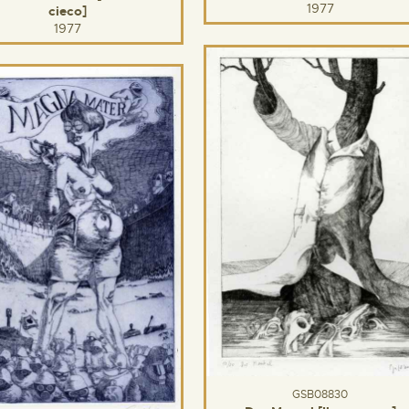
1977
cieco]
1977
GSB08830