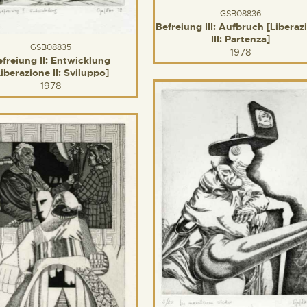
GSB08836
Befreiung III: Aufbruch [Liberaz
III: Partenza]
GSB08835
1978
efreiung II: Entwicklung
Liberazione II: Sviluppo]
1978