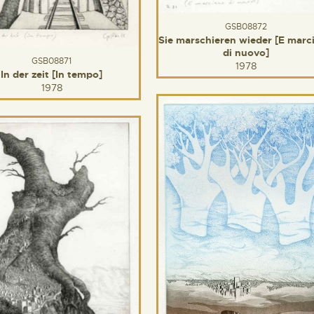
GSB08872
Sie marschieren wieder [E marc
di nuovo]
GSB08871
1978
In der zeit [In tempo]
1978