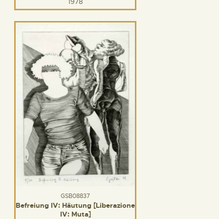
1978
GSB08837
Befreiung IV: Häutung [Liberazione
IV: Muta]