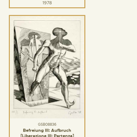
1978
GSB08836
Befreiung III: Aufbruch
[Liberazione III: Partenza]