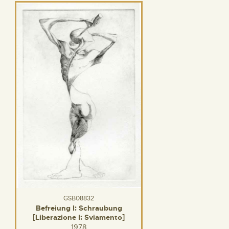
GSB08832
Befreiung I: Schraubung
[Liberazione I: Sviamento]
1978