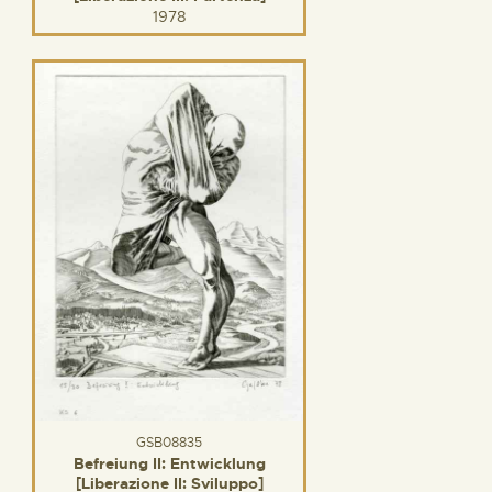
1978
GSB08835
Befreiung II: Entwicklung
[Liberazione II: Sviluppo]