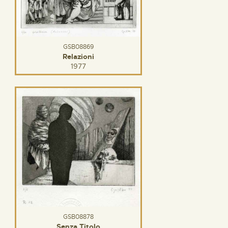
GSB08869
Relazioni
1977
GSB08878
Senza Titolo