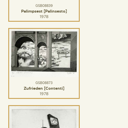
GSB08839
Palimpsest [Palinsesto]
1978
GSB08873
Zufrieden [Contenti]
1978