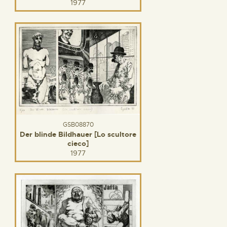
1977
GSB08870
Der blinde Bildhauer [Lo scultore
cieco]
1977