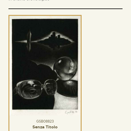
GSB08823
Senza Titolo