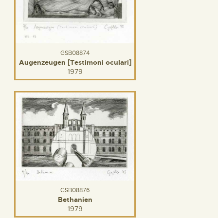
GSB08874
Augenzeugen [Testimoni oculari]
1979
GSB08876
Bethanien
1979