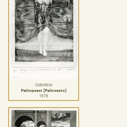
GSB08839
Palimpsest [Palinsesto]
1978