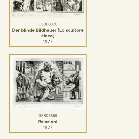
GSB08870
Der blinde Bildhauer [Lo scultore
cieco]
1977
GSB08869
Relazioni
1977