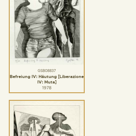
GSB08837
Befreiung IV: Häutung [Liberazione
IV: Muta]
1978