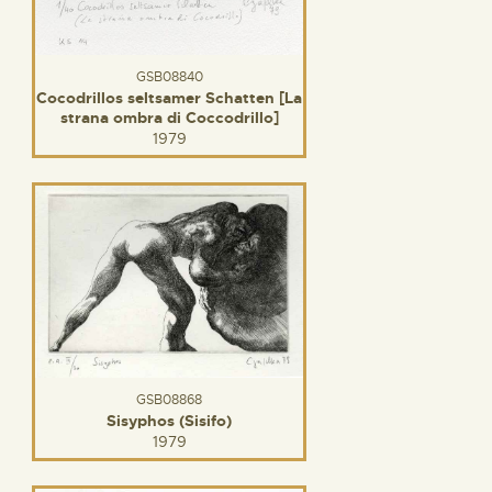
GSB08840
Cocodrillos seltsamer Schatten [La
strana ombra di Coccodrillo]
1979
GSB08868
Sisyphos (Sisifo)
1979