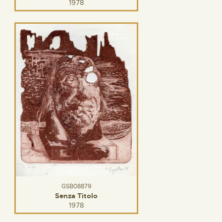
1978
GSB08879
Senza Titolo
1978