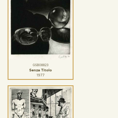
GSB08823
Senza Titolo
1977