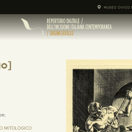
MUSEO CIVICO 
o]
pe;
 O MITOLOGICO