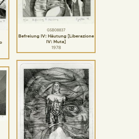
GSB08837
Befreiung IV: Häutung [Liberazione
IV: Muta]
io
1978