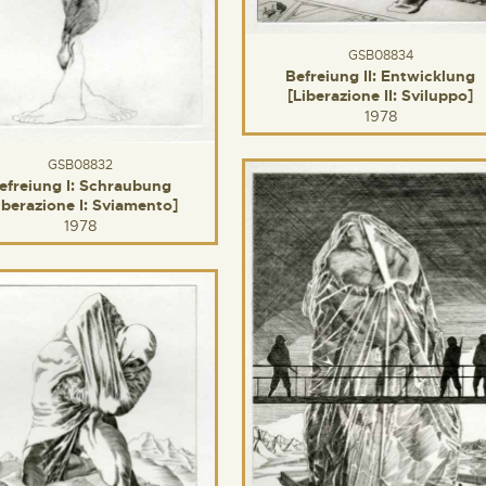
GSB08834
Befreiung II: Entwicklung
[Liberazione II: Sviluppo]
1978
GSB08832
efreiung I: Schraubung
iberazione I: Sviamento]
1978