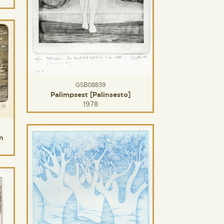
GSB08839
Palimpsest [Palinsesto]
1978
n