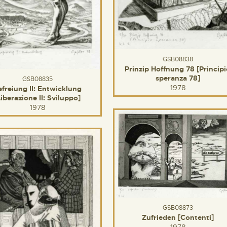
GSB08838
Prinzip Hoffnung 78 [Princip
speranza 78]
GSB08835
1978
efreiung II: Entwicklung
Liberazione II: Sviluppo]
1978
GSB08873
Zufrieden [Contenti]
1978