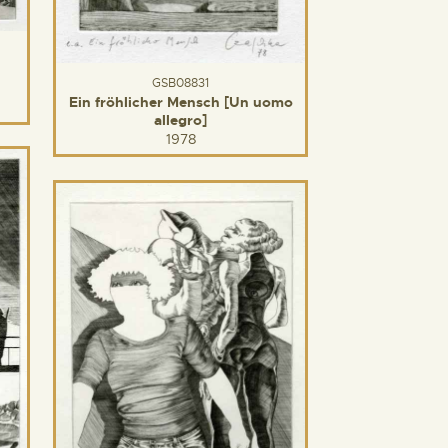
GSB08831
Ein fröhlicher Mensch [Un uomo
allegro]
1978