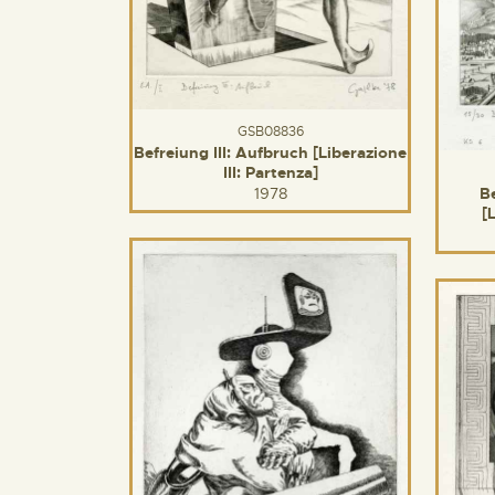
GSB08836
Befreiung III: Aufbruch [Liberazione
III: Partenza]
1978
B
[