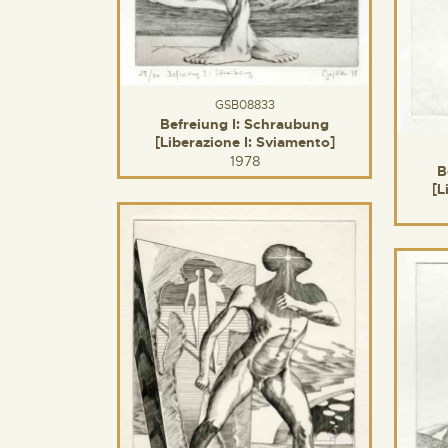
GSB08833
Befreiung I: Schraubung
[Liberazione I: Sviamento]
1978
B
[L