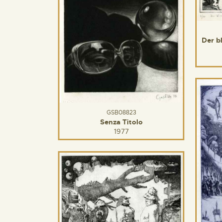
Der b
GSB08823
Senza Titolo
1977