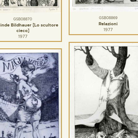
GSB08869
GSB08870
Relazioni
linde Bildhauer [Lo scultore
1977
cieco]
1977