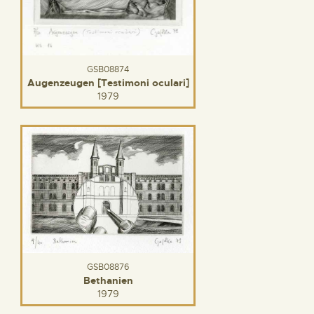
GSB08874
Augenzeugen [Testimoni oculari]
1979
GSB08876
Bethanien
1979