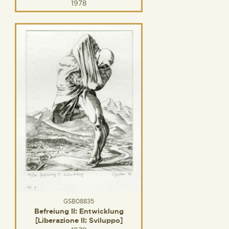
1978
GSB08835
Befreiung II: Entwicklung
[Liberazione II: Sviluppo]