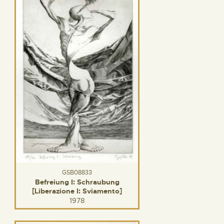
GSB08833
Befreiung I: Schraubung
[Liberazione I: Sviamento]
1978