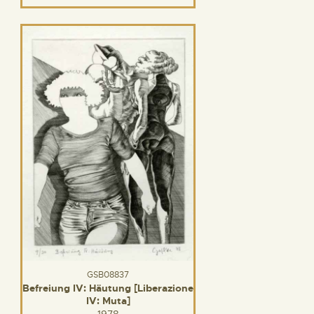
GSB08837
Befreiung IV: Häutung [Liberazione
IV: Muta]
1978