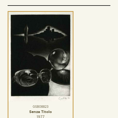
GSB08823
Senza Titolo
1977