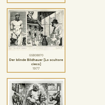
GSB08870
Der blinde Bildhauer [Lo scultore
cieco]
1977