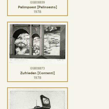
GSB08839
Palimpsest [Palinsesto]
1978
GSB08873
Zufrieden [Contenti]
1978