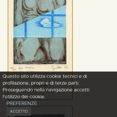
Questo sito utilizza cookie tecnici e di
profilazione, propri e di terze parti.
GSB08881
Proseguendo nella navigazione accetti
Der traum [Il sogno]
1979
l'utilizzo dei cookie.
PREFERENZE
ACCETTO