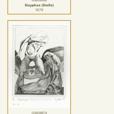
GSB08868
Sisyphos (Sisifo)
1979
GSB08874