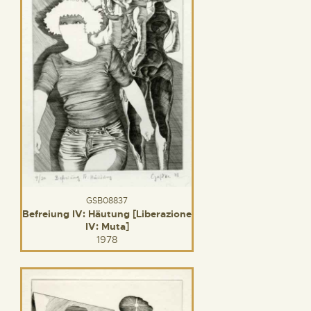
GSB08837
Befreiung IV: Häutung [Liberazione
IV: Muta]
1978