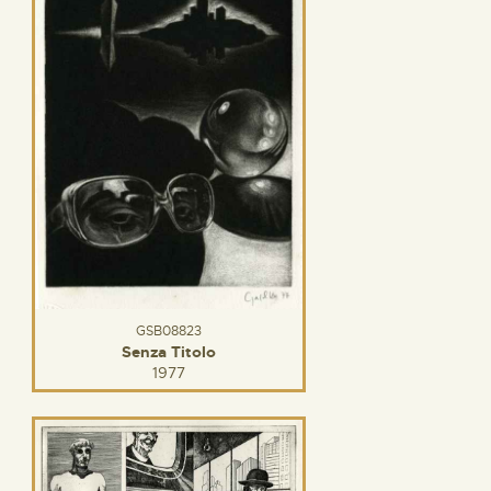
GSB08823
Senza Titolo
1977