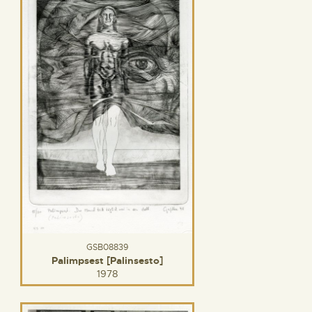
GSB08839
Palimpsest [Palinsesto]
1978