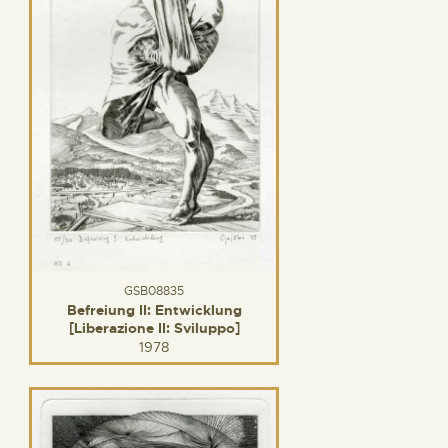
GSB08835
Befreiung II: Entwicklung
[Liberazione II: Sviluppo]
1978