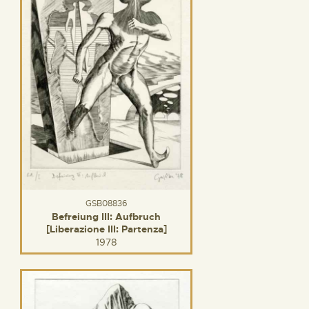
GSB08836
Befreiung III: Aufbruch
[Liberazione III: Partenza]
1978