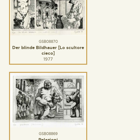
GSB08870
Der blinde Bildhauer [Lo scultore
cieco]
1977
GSB08869
Relazioni