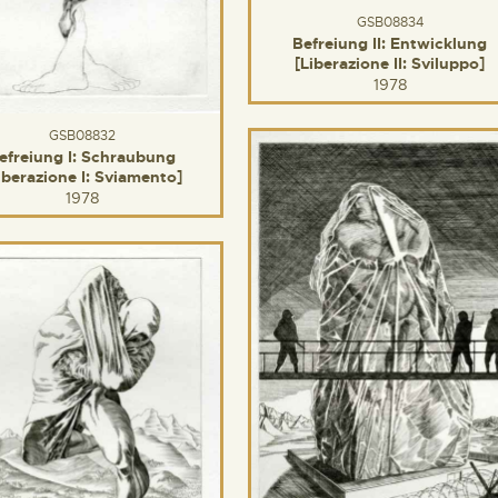
GSB08834
Befreiung II: Entwicklung
[Liberazione II: Sviluppo]
1978
GSB08832
efreiung I: Schraubung
iberazione I: Sviamento]
1978