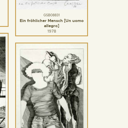
GSB08831
Ein fröhlicher Mensch [Un uomo
allegro]
1978