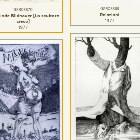
GSB08869
GSB08870
Relazioni
linde Bildhauer [Lo scultore
1977
cieco]
1977