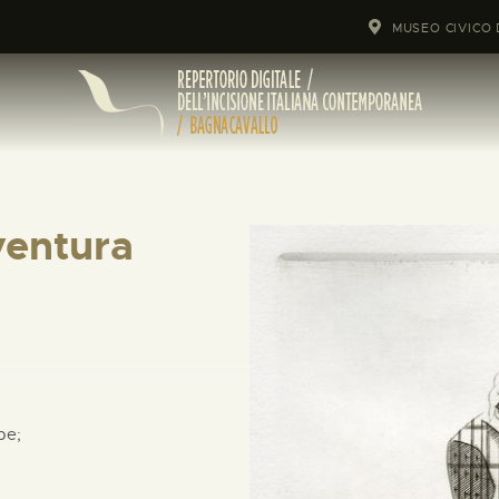
MUSEO CIVICO 
ventura
pe;