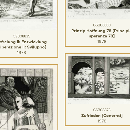
GSB08838
Prinzip Hoffnung 78 [Princip
speranza 78]
GSB08835
1978
efreiung II: Entwicklung
Liberazione II: Sviluppo]
1978
GSB08873
Zufrieden [Contenti]
1978