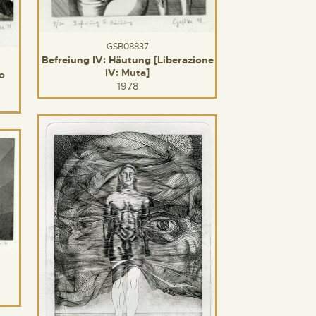
GSB08837
Befreiung IV: Häutung [Liberazione
IV: Muta]
io
1978