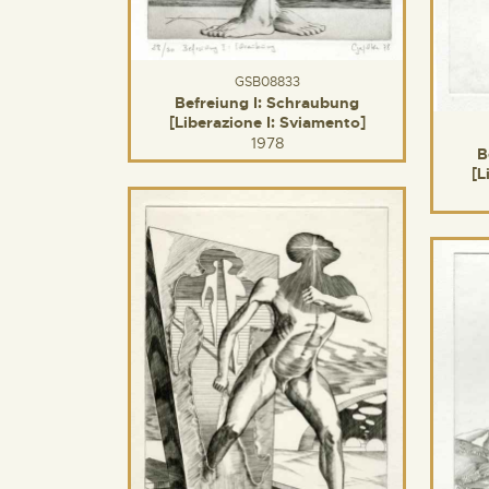
GSB08833
Befreiung I: Schraubung
[Liberazione I: Sviamento]
1978
B
[L