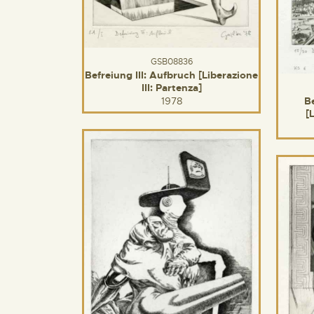
GSB08836
Befreiung III: Aufbruch [Liberazione
III: Partenza]
1978
B
[