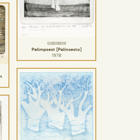
GSB08839
Palimpsest [Palinsesto]
1978
n