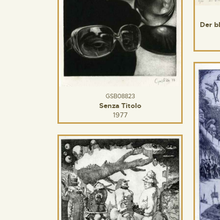
Der b
GSB08823
Senza Titolo
1977