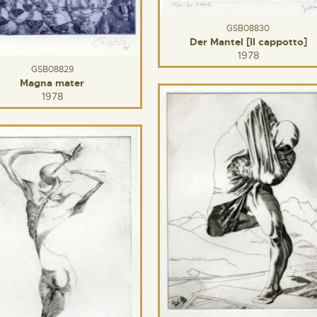
GSB08830
Der Mantel [Il cappotto]
1978
GSB08829
Magna mater
1978