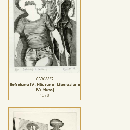
GSB08837
Befreiung IV: Häutung [Liberazione
IV: Muta]
1978