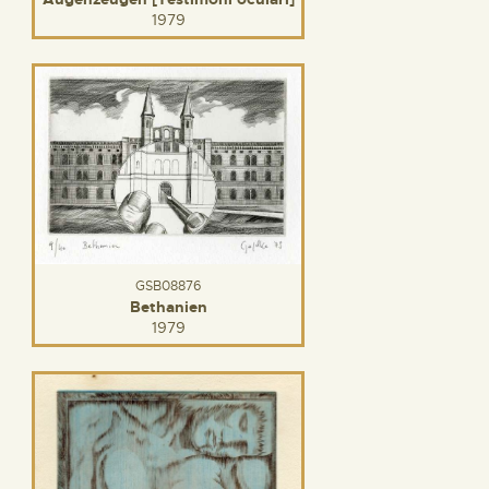
1979
GSB08876
Bethanien
1979