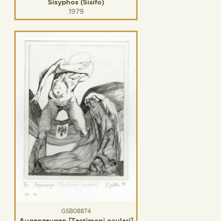
Sisyphos (Sisifo)
1979
GSB08874
Augenzeugen [Testimoni oculari]