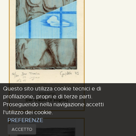
Questo sito utilizza cookie tecnici e di
GSB08881
profilazione, propri e di terze parti.
Der traum [Il sogno]
Proseguendo nella navigazione accetti
1979
l'utilizzo dei cookie.
PREFERENZE
ACCETTO