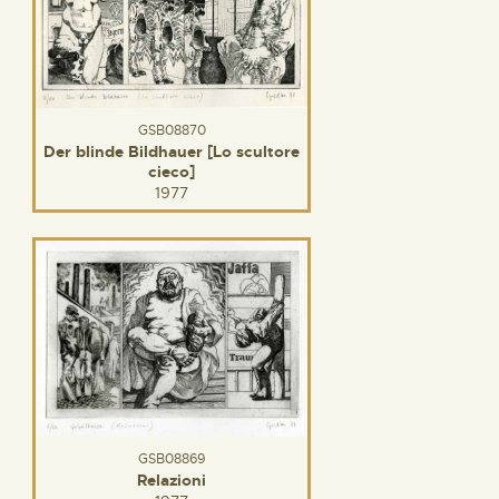
GSB08870
Der blinde Bildhauer [Lo scultore
cieco]
1977
GSB08869
Relazioni