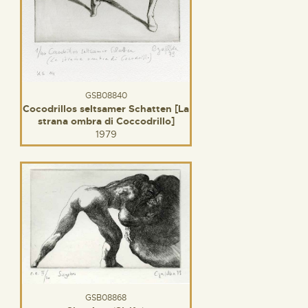
GSB08840
Cocodrillos seltsamer Schatten [La
strana ombra di Coccodrillo]
1979
GSB08868