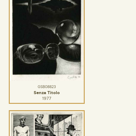
GSB08823
Senza Titolo
1977