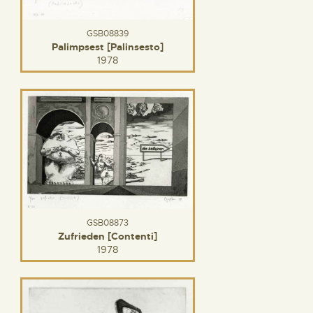
GSB08839
Palimpsest [Palinsesto]
1978
GSB08873
Zufrieden [Contenti]
1978