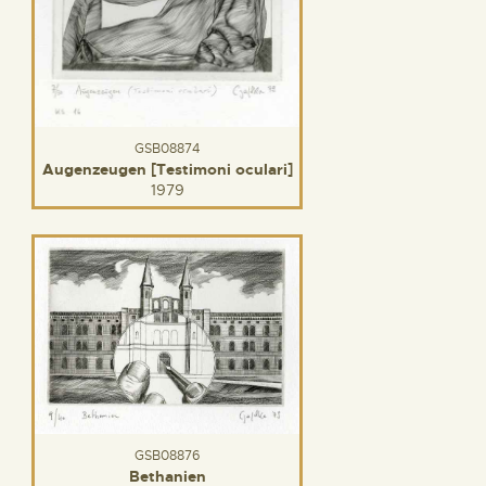
GSB08874
Augenzeugen [Testimoni oculari]
1979
GSB08876
Bethanien