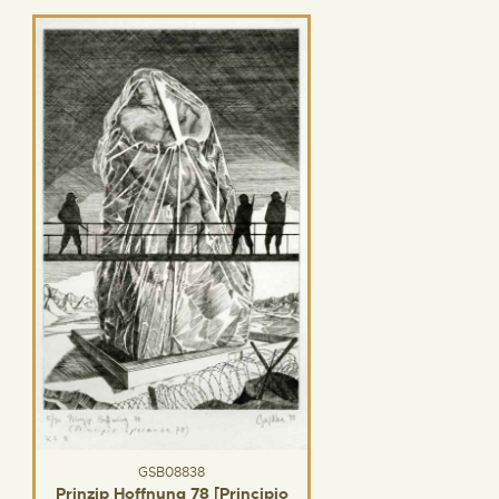
GSB08838
Prinzip Hoffnung 78 [Principio