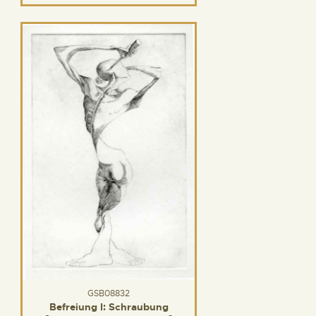
GSB08832
Befreiung I: Schraubung