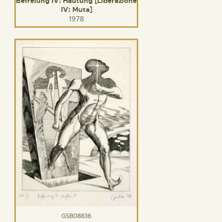
Befreiung IV: Häutung [Liberazione
IV: Muta]
1978
GSB08836