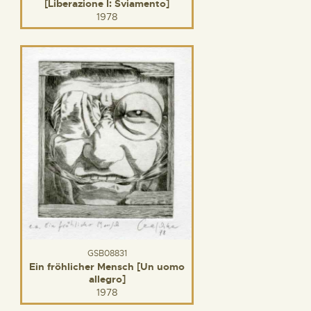
[Liberazione I: Sviamento]
1978
GSB08831
Ein fröhlicher Mensch [Un uomo
allegro]
1978