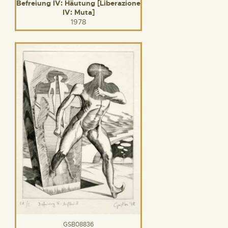
Befreiung IV: Häutung [Liberazione
IV: Muta]
1978
GSB08836