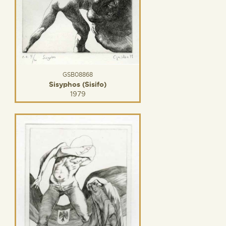
GSB08868
Sisyphos (Sisifo)
1979