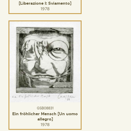
[Liberazione I: Sviamento]
1978
GSB08831
Ein fröhlicher Mensch [Un uomo
allegro]
1978