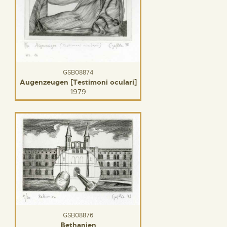
GSB08874
Augenzeugen [Testimoni oculari]
1979
GSB08876
Bethanien