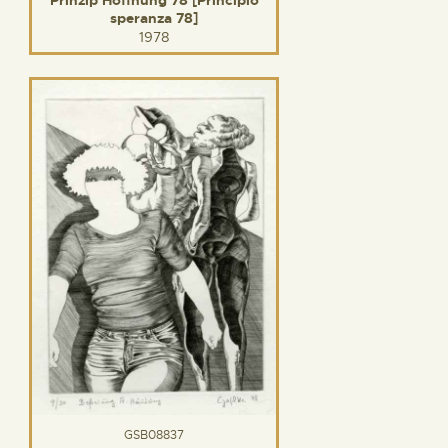
Prinzip Hoffnung 78 [Principio
speranza 78]
1978
GSB08837