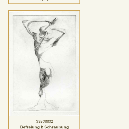
GSB08832
Befreiung I: Schraubung