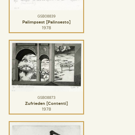
GSB08839
Palimpsest [Palinsesto]
1978
GSB08873
Zufrieden [Contenti]
1978