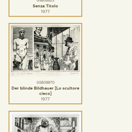
GSB08823
Senza Titolo
1977
GSB08870
Der blinde Bildhauer [Lo scultore
cieco]
1977