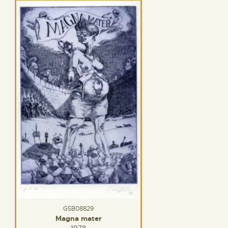
GSB08829
Magna mater
1978