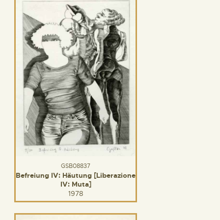
GSB08837
Befreiung IV: Häutung [Liberazione
IV: Muta]
1978