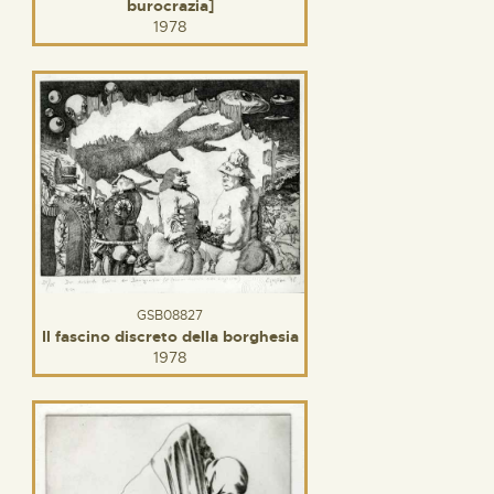
burocrazia]
1978
GSB08827
Il fascino discreto della borghesia
1978