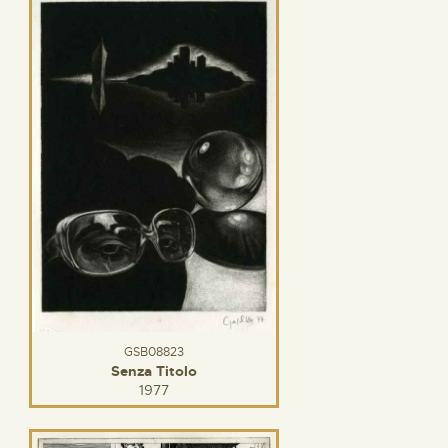
GSB08823
Senza Titolo
1977