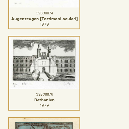
GSB08874
Augenzeugen [Testimoni oculari]
1979
GSB08876
Bethanien
1979