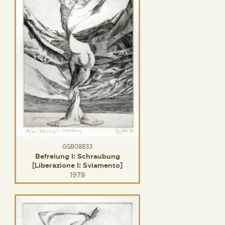
GSB08833
Befreiung I: Schraubung
[Liberazione I: Sviamento]
1978