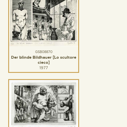
GSB08870
Der blinde Bildhauer [Lo scultore
cieco]
1977