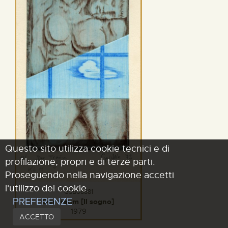
Questo sito utilizza cookie tecnici e di
profilazione, propri e di terze parti.
Proseguendo nella navigazione accetti
l'utilizzo dei cookie.
GSB08881
PREFERENZE
Der traum [Il sogno]
1979
ACCETTO