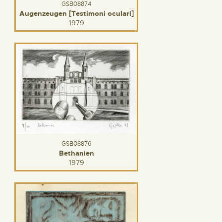
GSB08874
Augenzeugen [Testimoni oculari]
1979
GSB08876
Bethanien
1979