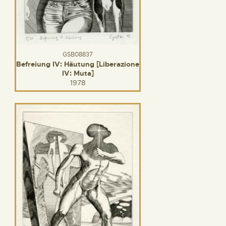
GSB08837
Befreiung IV: Häutung [Liberazione
IV: Muta]
1978