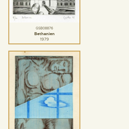
GSB08876
Bethanien
1979