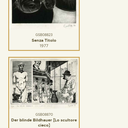
GSB08823
Senza Titolo
1977
GSB08870
Der blinde Bildhauer [Lo scultore
cieco]