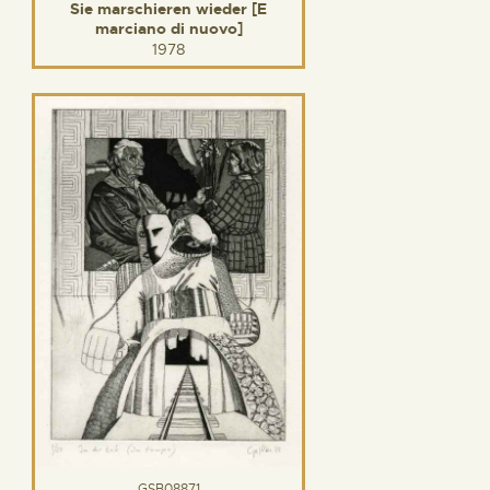
Sie marschieren wieder [E
marciano di nuovo]
1978
GSB08871