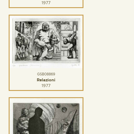
1977
GSB08869
Relazioni
1977