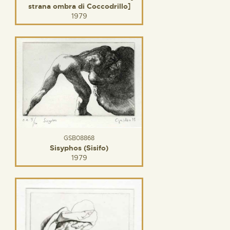
strana ombra di Coccodrillo]
1979
GSB08868
Sisyphos (Sisifo)
1979