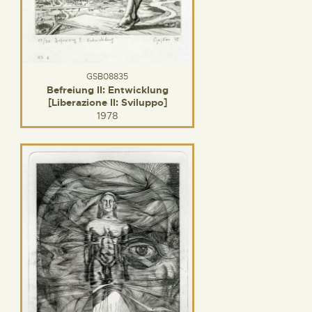
GSB08835
Befreiung II: Entwicklung
[Liberazione II: Sviluppo]
1978