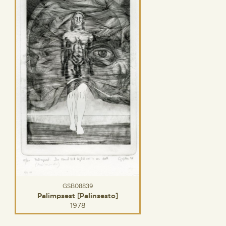
GSB08839
Palimpsest [Palinsesto]
1978