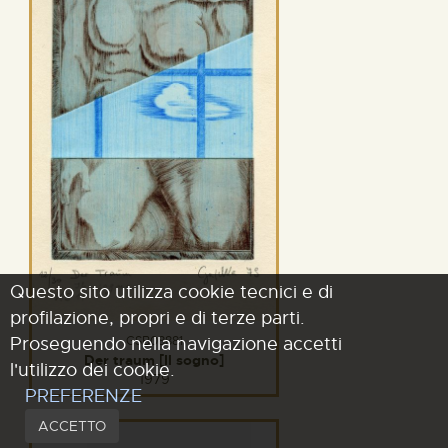
Questo sito utilizza cookie tecnici e di
profilazione, propri e di terze parti.
Proseguendo nella navigazione accetti
GSB08881
Der traum [Il sogno]
l'utilizzo dei cookie.
1979
PREFERENZE
ACCETTO