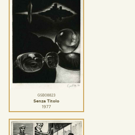
GSB08823
Senza Titolo
1977