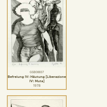
GSB08837
Befreiung IV: Häutung [Liberazione
IV: Muta]
1978