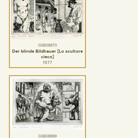
GSB08870
Der blinde Bildhauer [Lo scultore
cieco]
1977
GSB08869