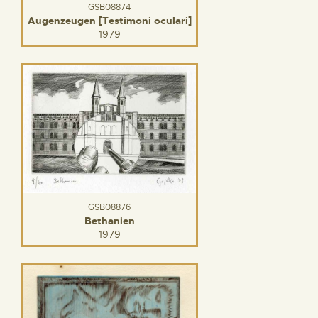
GSB08874
Augenzeugen [Testimoni oculari]
1979
GSB08876
Bethanien
1979