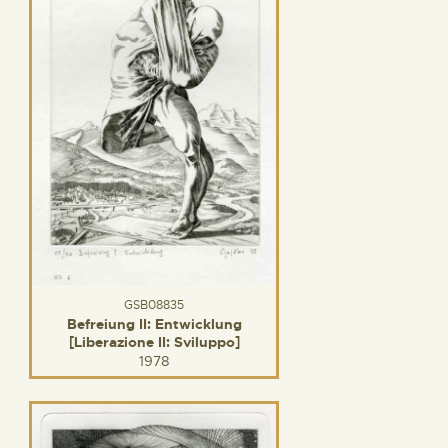
GSB08835
Befreiung II: Entwicklung
[Liberazione II: Sviluppo]
1978