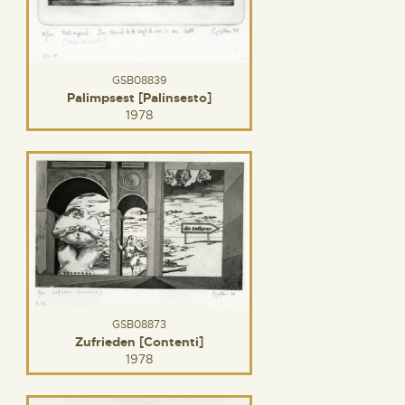
GSB08839
Palimpsest [Palinsesto]
1978
GSB08873
Zufrieden [Contenti]
1978