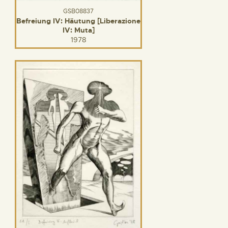
GSB08837
Befreiung IV: Häutung [Liberazione
IV: Muta]
1978