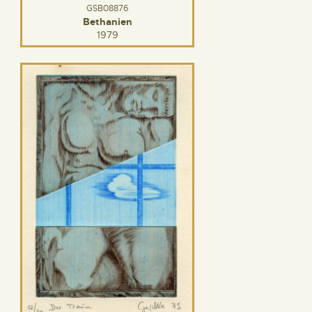
GSB08876
Bethanien
1979