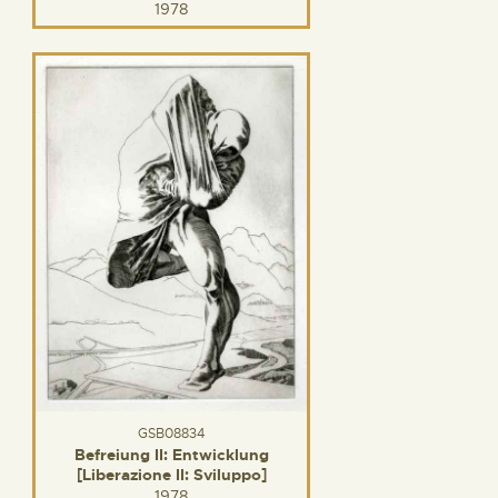
1978
GSB08834
Befreiung II: Entwicklung
[Liberazione II: Sviluppo]
1978