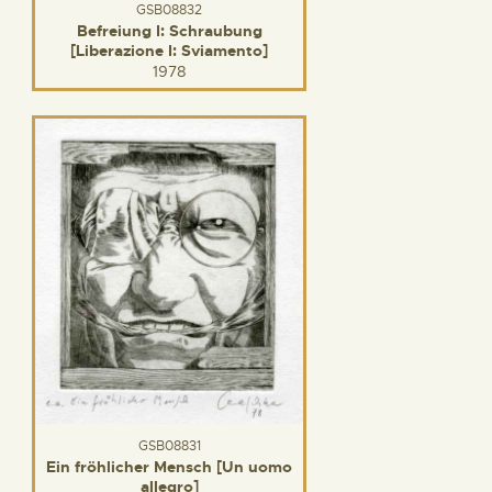
GSB08832
Befreiung I: Schraubung
[Liberazione I: Sviamento]
1978
GSB08831
Ein fröhlicher Mensch [Un uomo
allegro]