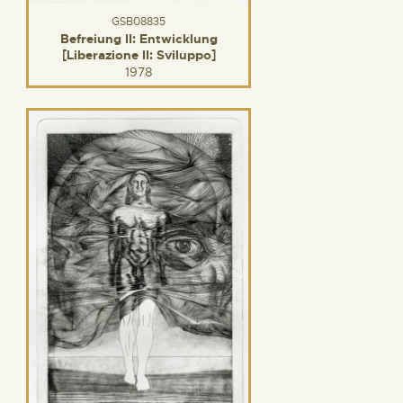
GSB08835
Befreiung II: Entwicklung
[Liberazione II: Sviluppo]
1978