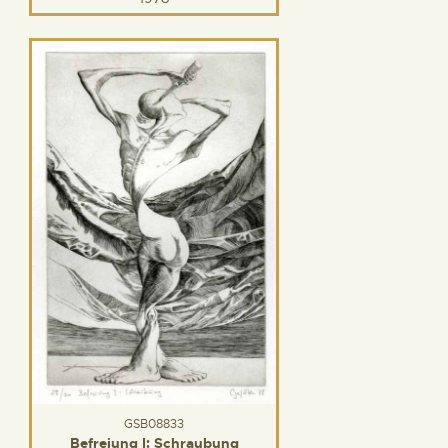
GSB08833
Befreiung I: Schraubung