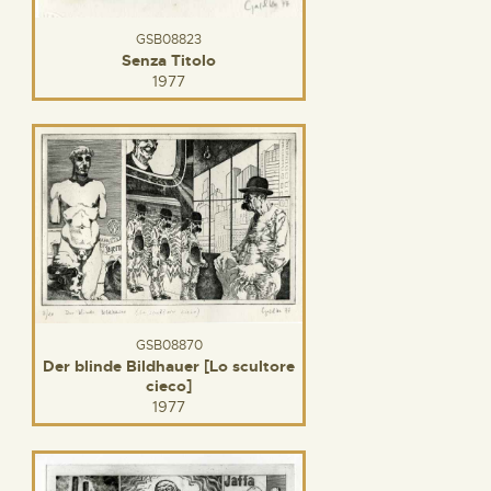
GSB08823
Senza Titolo
1977
GSB08870
Der blinde Bildhauer [Lo scultore
cieco]
1977