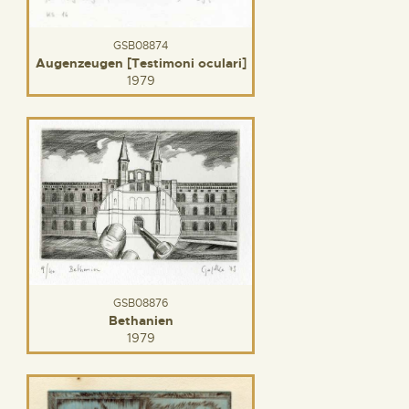
GSB08874
Augenzeugen [Testimoni oculari]
1979
GSB08876
Bethanien
1979