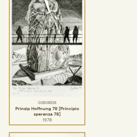
GSB08838
Prinzip Hoffnung 78 [Principio
speranza 78]
1978