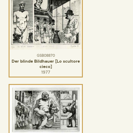
GSB08870
Der blinde Bildhauer [Lo scultore
cieco]
1977