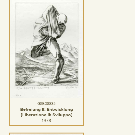
GSB08835
Befreiung II: Entwicklung
[Liberazione II: Sviluppo]
1978