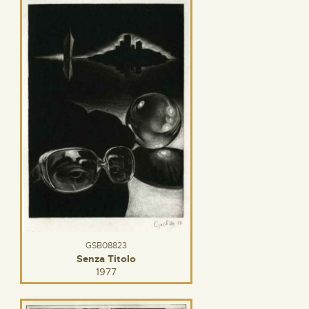
GSB08823
Senza Titolo
1977