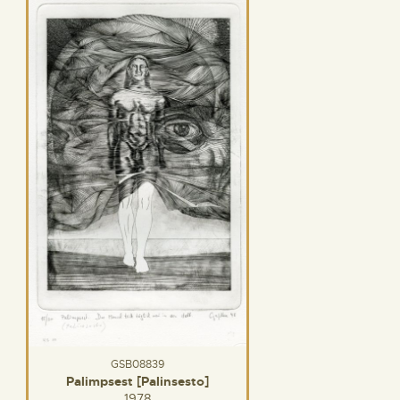
GSB08839
Palimpsest [Palinsesto]
1978