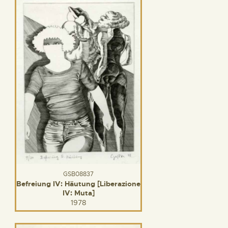
GSB08837
Befreiung IV: Häutung [Liberazione
IV: Muta]
1978