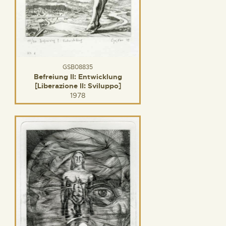
GSB08835
Befreiung II: Entwicklung
[Liberazione II: Sviluppo]
1978