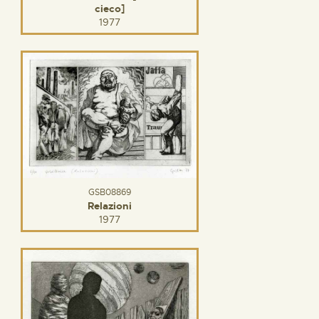
cieco]
1977
GSB08869
Relazioni
1977