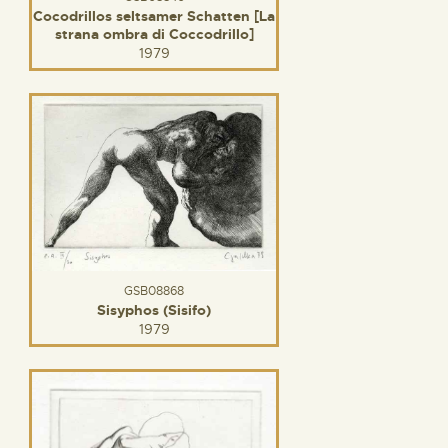
Cocodrillos seltsamer Schatten [La
strana ombra di Coccodrillo]
1979
GSB08868
Sisyphos (Sisifo)
1979