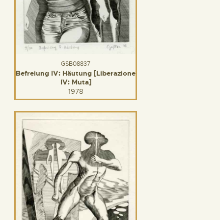
GSB08837
Befreiung IV: Häutung [Liberazione
IV: Muta]
1978