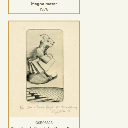
Magna mater
1978
GSB08828