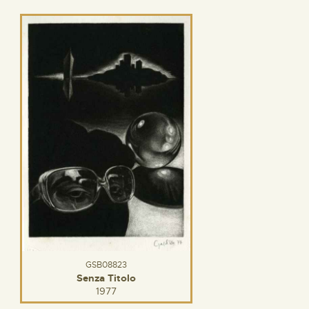
GSB08823
Senza Titolo
1977