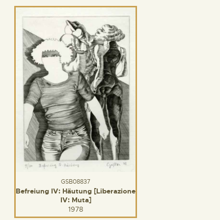
GSB08837
Befreiung IV: Häutung [Liberazione
IV: Muta]
1978