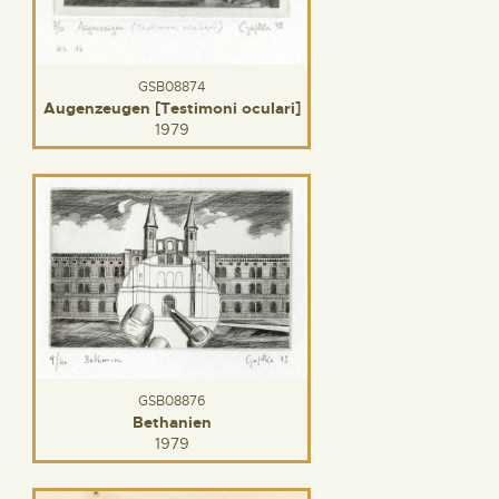
GSB08874
Augenzeugen [Testimoni oculari]
1979
GSB08876
Bethanien
1979