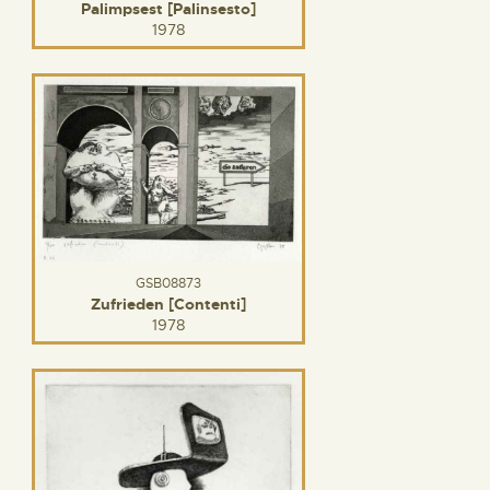
Palimpsest [Palinsesto]
1978
GSB08873
Zufrieden [Contenti]
1978