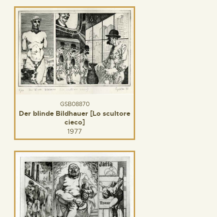
GSB08870
Der blinde Bildhauer [Lo scultore
cieco]
1977