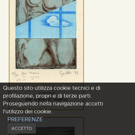
Questo sito utilizza cookie tecnici e di
GSB08881
profilazione, propri e di terze parti.
Der traum [Il sogno]
Proseguendo nella navigazione accetti
1979
l'utilizzo dei cookie.
PREFERENZE
ACCETTO