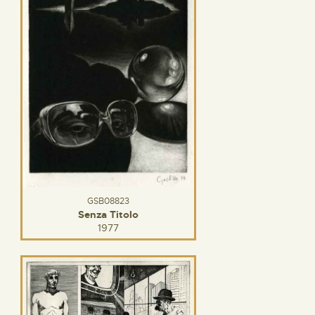
GSB08823
Senza Titolo
1977