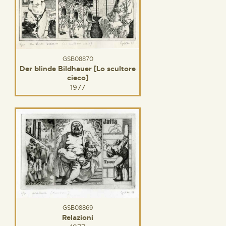
GSB08870
Der blinde Bildhauer [Lo scultore
cieco]
1977
GSB08869
Relazioni