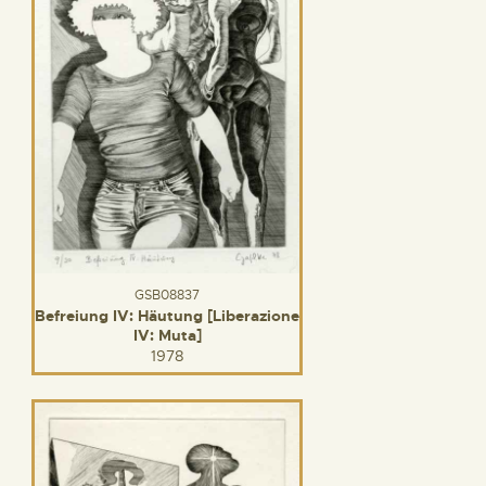
GSB08837
Befreiung IV: Häutung [Liberazione
IV: Muta]
1978