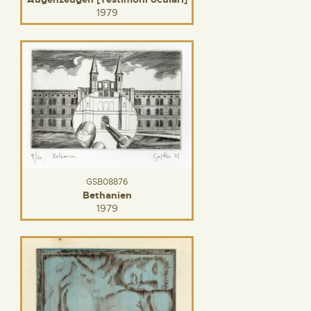
1979
GSB08876
Bethanien
1979