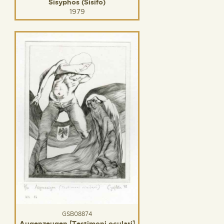
Sisyphos (Sisifo)
1979
GSB08874
Augenzeugen [Testimoni oculari]