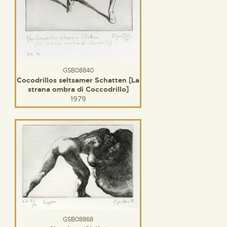
GSB08840
Cocodrillos seltsamer Schatten [La
strana ombra di Coccodrillo]
1979
GSB08868