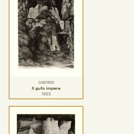
GSB11855
Il gufo impera
1965