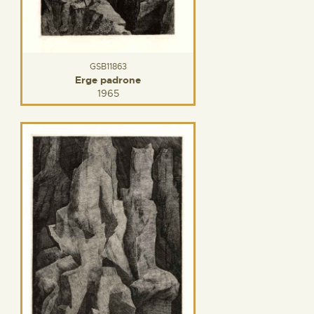
GSB11863
Erge padrone
1965