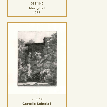
GSB11845
Naviglio I
1956
GSB11783
Castello Spinola I