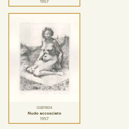
1957
GSB11804
Nudo accosciato
1957