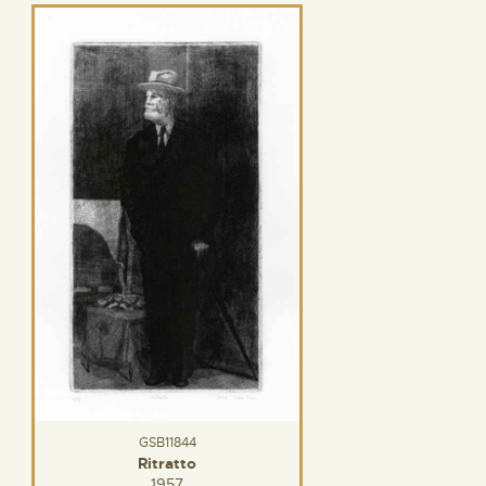
GSB11844
Ritratto
1957