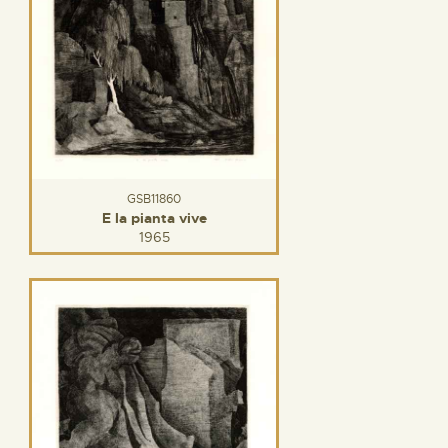
GSB11860
E la pianta vive
1965