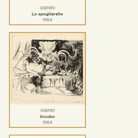
GSB11851
Lo spogliarello
1964
GSB11911
Incubo
1964