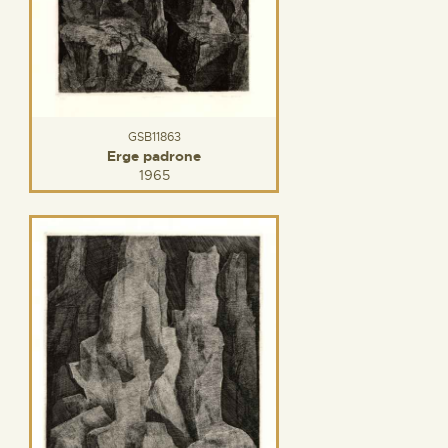
GSB11863
Erge padrone
1965