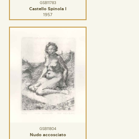
GSB11783
Castello Spinola I
1957
GSB11804
Nudo accosciato