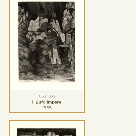
GSB11855
Il gufo impera
1965