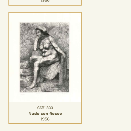
1956
GSB11803
Nudo con fiocco
1956