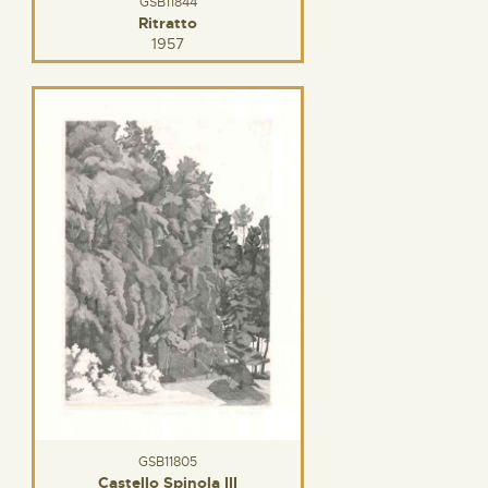
GSB11844
Ritratto
1957
GSB11805
Castello Spinola III