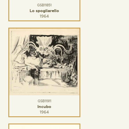
GSB11851
Lo spogliarello
1964
GSB11911
Incubo
1964