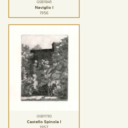
GSB11845
Naviglio I
1956
GSB11783
Castello Spinola I
1957