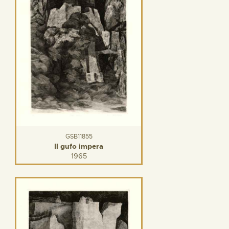
GSB11855
Il gufo impera
1965