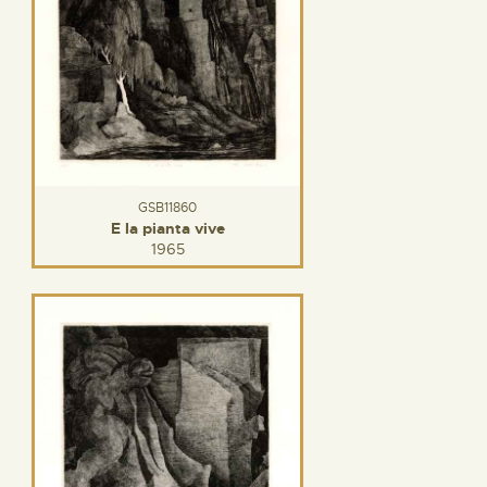
GSB11860
E la pianta vive
1965