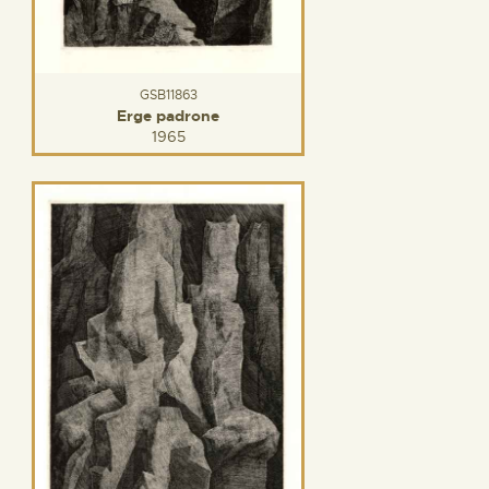
GSB11863
Erge padrone
1965