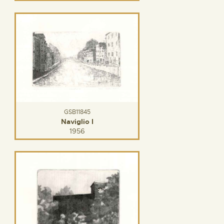
GSB11845
Naviglio I
1956