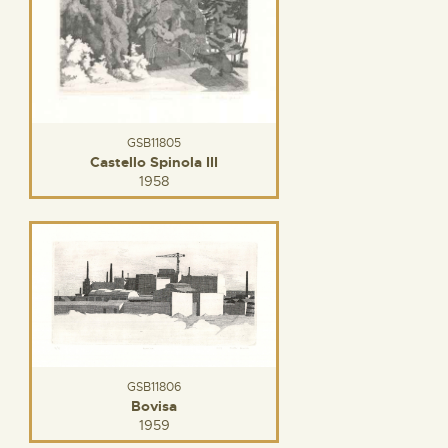
GSB11805
Castello Spinola III
1958
GSB11806
Bovisa
1959