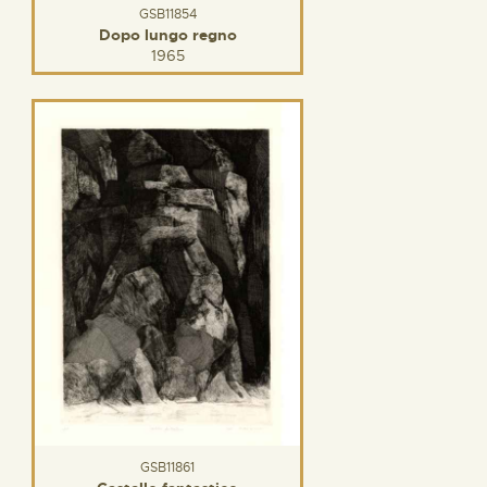
GSB11854
Dopo lungo regno
1965
GSB11861