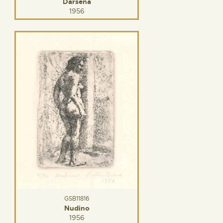
Darsena
1956
GSB11816
Nudino
1956