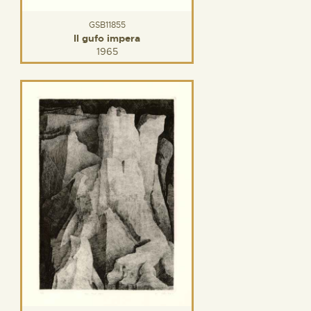
GSB11855
Il gufo impera
1965