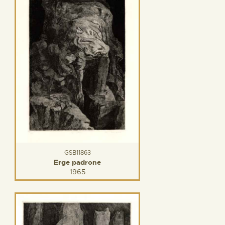
GSB11863
Erge padrone
1965