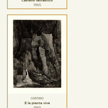
Castello fantastico
1965
GSB11860
E la pianta vive
1965