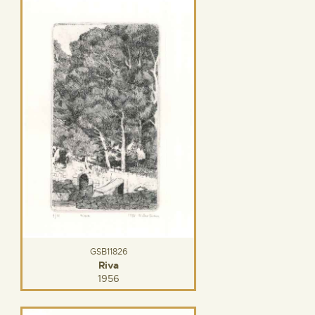
GSB11826
Riva
1956