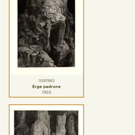
GSB11863
Erge padrone
1965