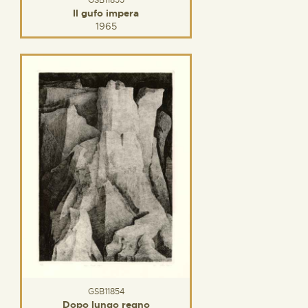
GSB11855
Il gufo impera
1965
GSB11854
Dopo lungo regno