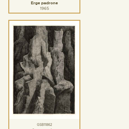
Erge padrone
1965
GSB11862