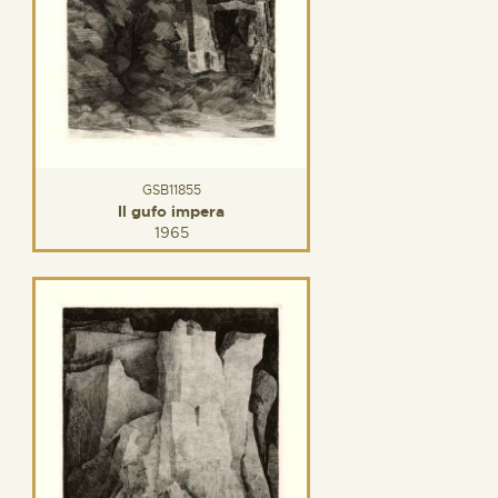
GSB11855
Il gufo impera
1965