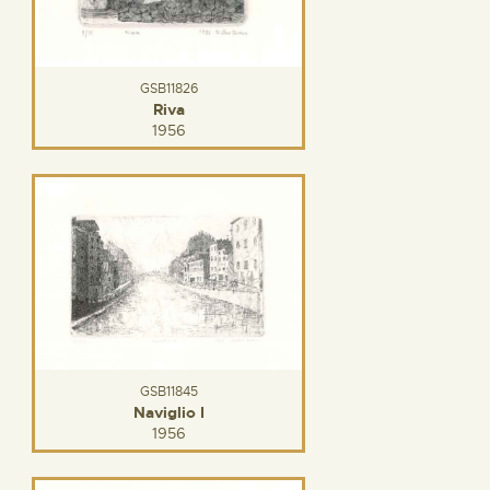
GSB11826
Riva
1956
GSB11845
Naviglio I
1956