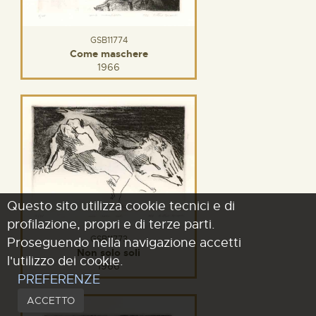
GSB11774
Come maschere
1966
Questo sito utilizza cookie tecnici e di
profilazione, propri e di terze parti.
GSB11773
Proseguendo nella navigazione accetti
Non solo soli
l'utilizzo dei cookie.
1966
PREFERENZE
ACCETTO