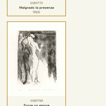
GSB11770
Malgrado la presenza
1966
GSB11769
Forse un amore