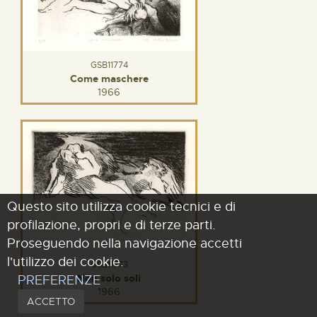
GSB11774
Come maschere
1966
Questo sito utilizza cookie tecnici e di
profilazione, propri e di terze parti.
Proseguendo nella navigazione accetti
l'utilizzo dei cookie.
GSB11773
PREFERENZE
Non solo soli
1966
ACCETTO