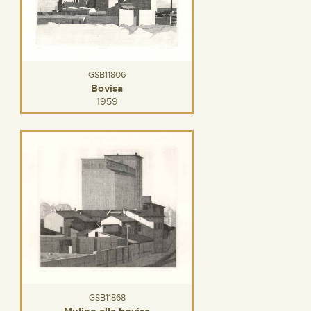
GSB11806
Bovisa
1959
GSB11868