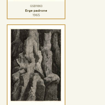
GSB11863
Erge padrone
1965