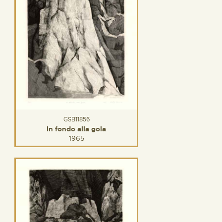
GSB11856
In fondo alla gola
1965