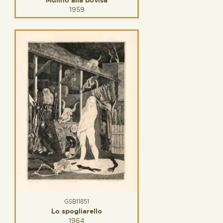
Mulino alla bovisa
1959
GSB11851
Lo spogliarello
1964