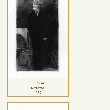
GSB11844
Ritratto
1957