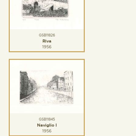
GSB11826
Riva
1956
GSB11845
Naviglio I
1956