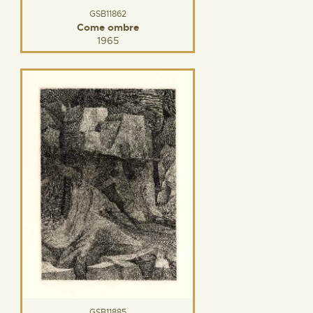
GSB11862
Come ombre
1965
GSB11885