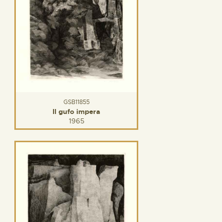
GSB11855
Il gufo impera
1965