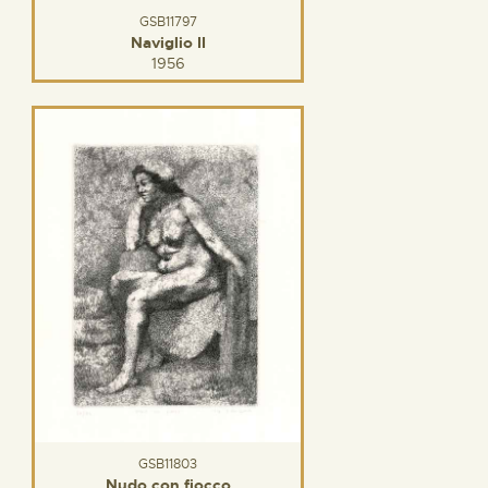
GSB11797
Naviglio II
1956
GSB11803
Nudo con fiocco