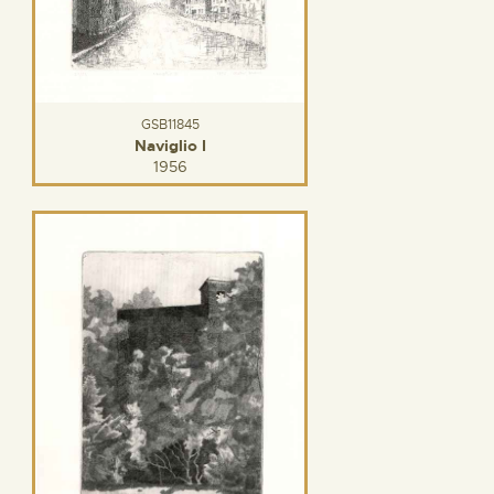
GSB11845
Naviglio I
1956