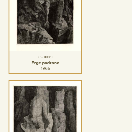
GSB11863
Erge padrone
1965