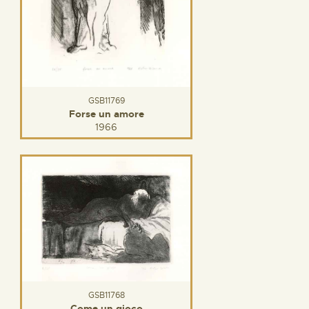
GSB11769
Forse un amore
1966
GSB11768
Come un gioco