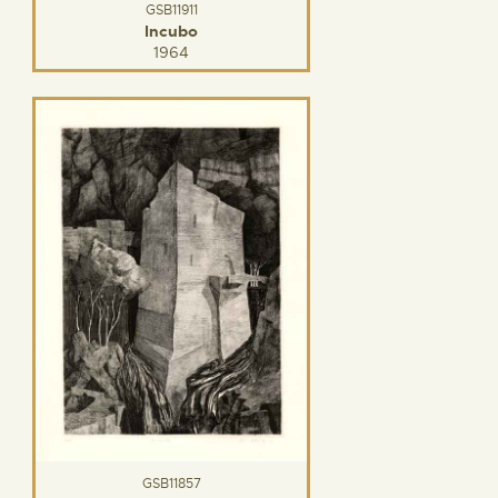
GSB11911
Incubo
1964
GSB11857