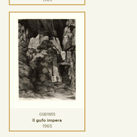
GSB11855
Il gufo impera
1965