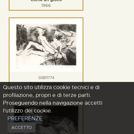
1966
GSB11774
Come maschere
Questo sito utilizza cookie tecnici e di
1966
profilazione, propri e di terze parti.
Proseguendo nella navigazione accetti
l'utilizzo dei cookie.
PREFERENZE
ACCETTO