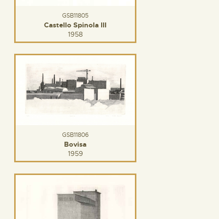
GSB11805
Castello Spinola III
1958
GSB11806
Bovisa
1959