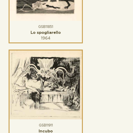
GSB11851
Lo spogliarello
1964
GSB11911
Incubo