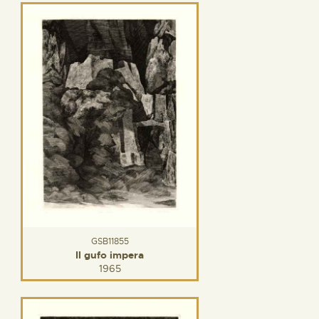
GSB11855
Il gufo impera
1965