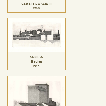
Castello Spinola III
1958
GSB11806
Bovisa
1959