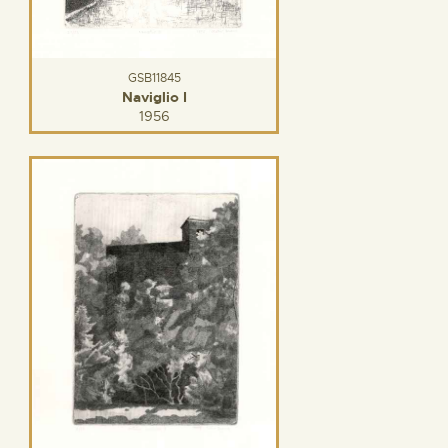
GSB11845
Naviglio I
1956