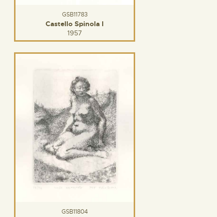
GSB11783
Castello Spinola I
1957
GSB11804