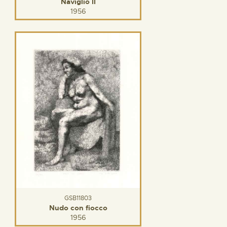
Naviglio II
1956
GSB11803
Nudo con fiocco
1956