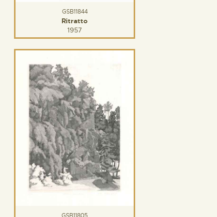
GSB11844
Ritratto
1957
GSB11805