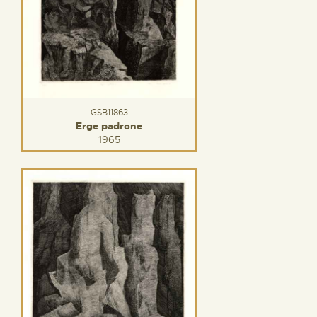
GSB11863
Erge padrone
1965