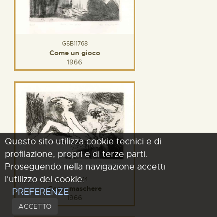
GSB11768
Come un gioco
1966
Questo sito utilizza cookie tecnici e di
profilazione, propri e di terze parti.
Proseguendo nella navigazione accetti
l'utilizzo dei cookie.
GSB11774
Come maschere
PREFERENZE
1966
ACCETTO