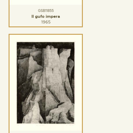
GSB11855
Il gufo impera
1965