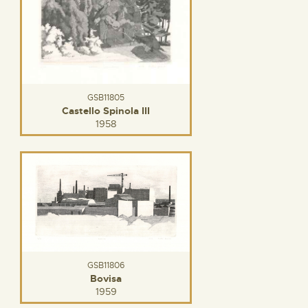
GSB11805
Castello Spinola III
1958
GSB11806
Bovisa
1959