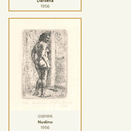
Darsena
1956
GSB11816
Nudino
1956