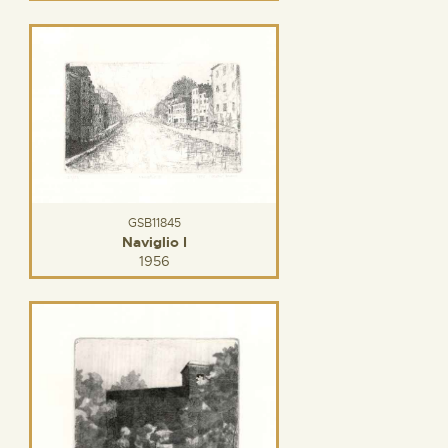
GSB11845
Naviglio I
1956