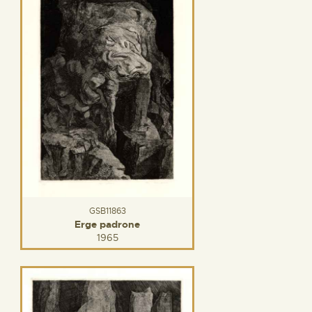
GSB11863
Erge padrone
1965