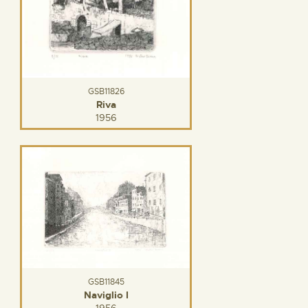
GSB11826
Riva
1956
GSB11845
Naviglio I