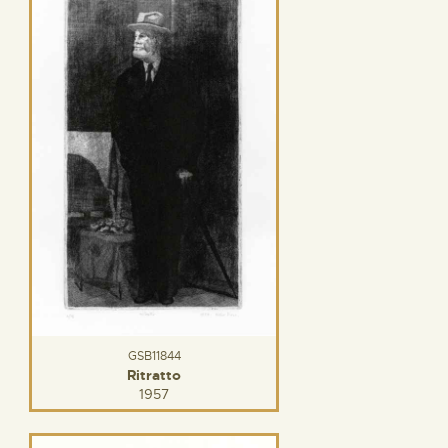
GSB11844
Ritratto
1957