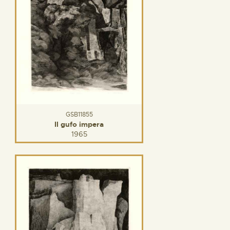
GSB11855
Il gufo impera
1965