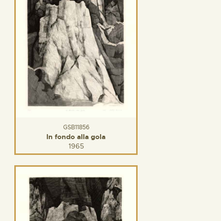
GSB11856
In fondo alla gola
1965