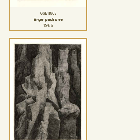
GSB11863
Erge padrone
1965