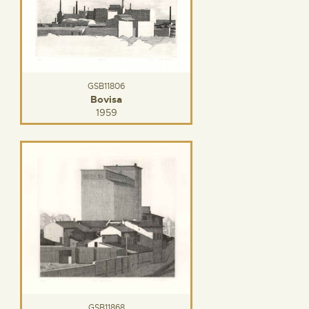
GSB11806
Bovisa
1959
GSB11868