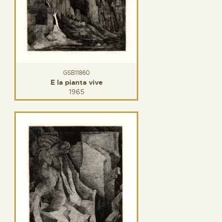
GSB11860
E la pianta vive
1965