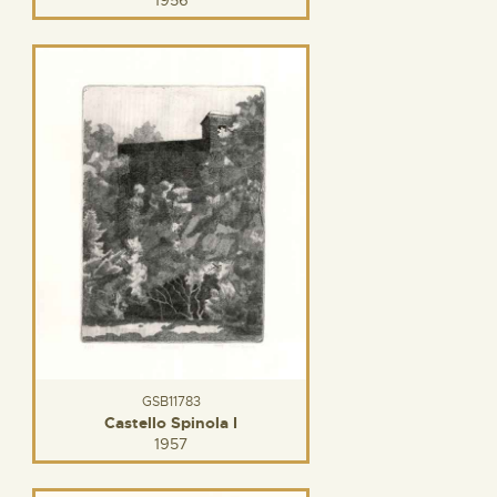
1956
GSB11783
Castello Spinola I
1957