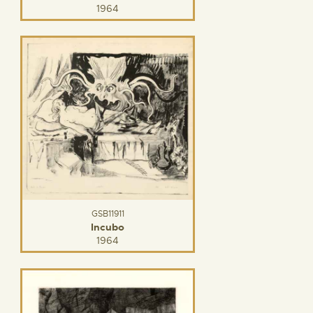
1964
GSB11911
Incubo
1964