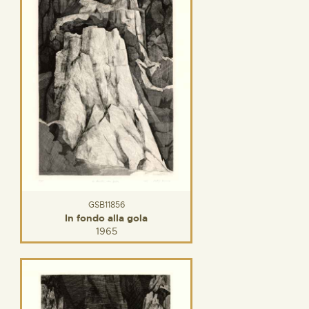
GSB11856
In fondo alla gola
1965