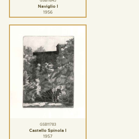
GSB11845
Naviglio I
1956
GSB11783
Castello Spinola I
1957