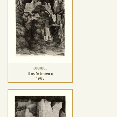
GSB11855
Il gufo impera
1965