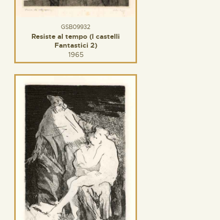
GSB09932
Resiste al tempo (I castelli
Fantastici 2)
1965