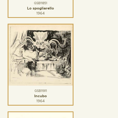
GSB11851
Lo spogliarello
1964
GSB11911
Incubo
1964