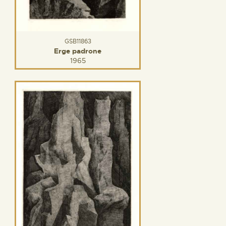
GSB11863
Erge padrone
1965