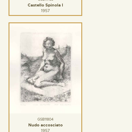
Castello Spinola I
1957
GSB11804
Nudo accosciato
1957