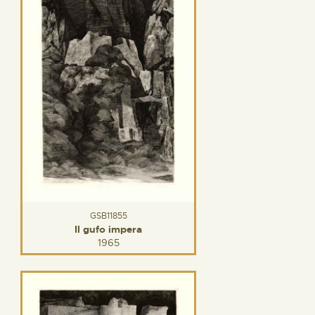
GSB11855
Il gufo impera
1965