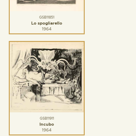
GSB11851
Lo spogliarello
1964
GSB11911
Incubo
1964