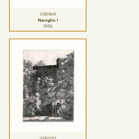
GSB11845
Naviglio I
1956
GSB11783