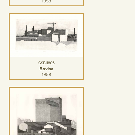
1958
GSB11806
Bovisa
1959