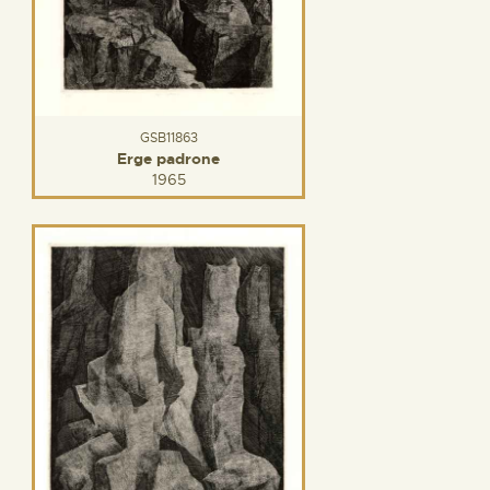
GSB11863
Erge padrone
1965