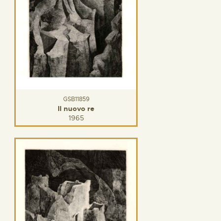
GSB11859
Il nuovo re
1965