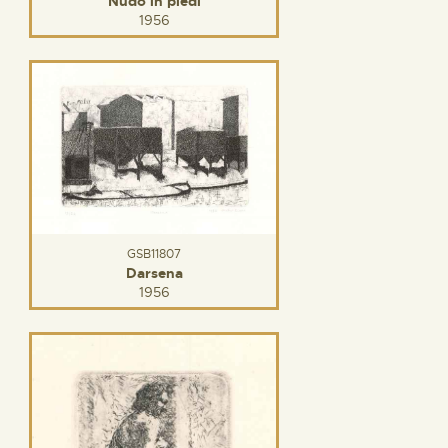
Nudo in piedi
1956
GSB11807
Darsena
1956