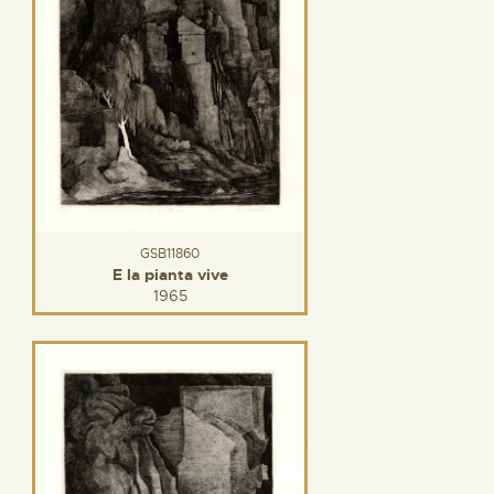
GSB11860
E la pianta vive
1965