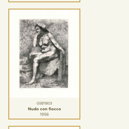
GSB11803
Nudo con fiocco
1956