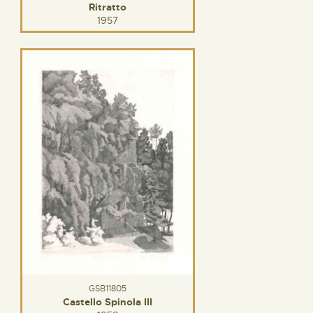
Ritratto
1957
GSB11805
Castello Spinola III