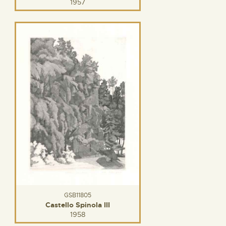
1957
GSB11805
Castello Spinola III
1958