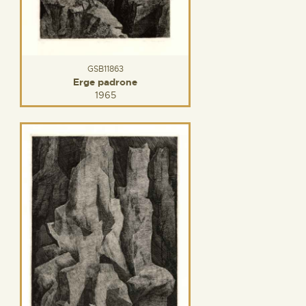
GSB11863
Erge padrone
1965