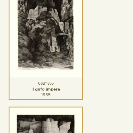
GSB11855
Il gufo impera
1965