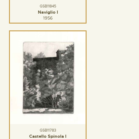
GSB11845
Naviglio I
1956
GSB11783
Castello Spinola I