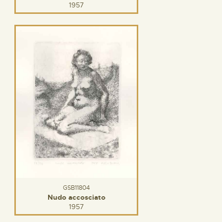
1957
GSB11804
Nudo accosciato
1957