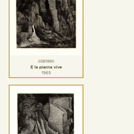
GSB11860
E la pianta vive
1965