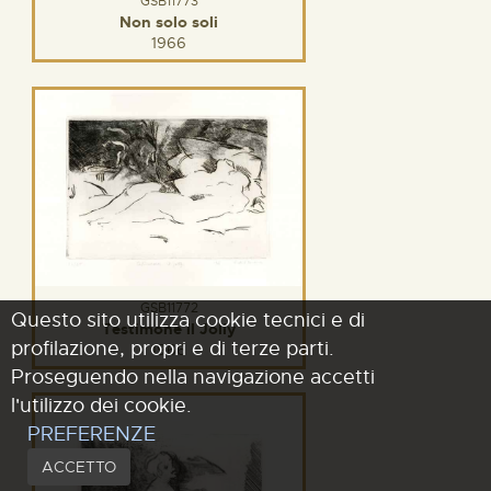
GSB11773
Non solo soli
1966
GSB11772
Questo sito utilizza cookie tecnici e di
Testimone il Jolly
profilazione, propri e di terze parti.
1966
Proseguendo nella navigazione accetti
l'utilizzo dei cookie.
PREFERENZE
ACCETTO