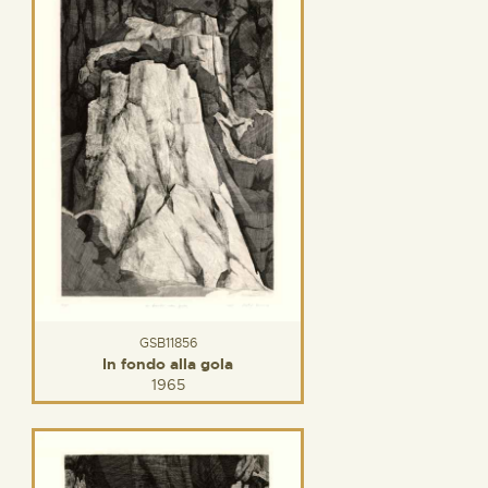
GSB11856
In fondo alla gola
1965