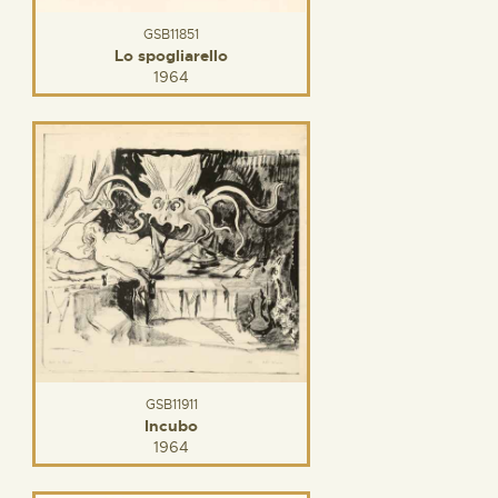
GSB11851
Lo spogliarello
1964
GSB11911
Incubo
1964